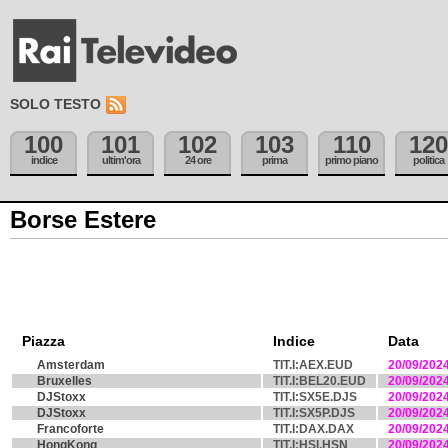
SOLO TESTO
100
101
102
103
110
120
indice
ultim'ora
24 ore
prima
primo piano
politica
Borse Estere
Piazza
Indice
Data
Amsterdam
TIT.I:AEX.EUD
20/09/202
Bruxelles
TIT.I:BEL20.EUD
20/09/202
DJStoxx
TIT.I:SX5E.DJS
20/09/202
DJStoxx
TIT.I:SX5P.DJS
20/09/202
Francoforte
TIT.I:DAX.DAX
20/09/202
HongKong
TIT.I:HSI.HSN
20/09/202