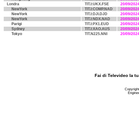
Londra
TIT.I:UKX.FSE
20/09/202
NewYork
TIT.I:COMP.NAD
20/09/202
NewYork
TIT.I:DJI.DJD
20/09/202
NewYork
TIT.I:NDX.NAD
20/09/202
Parigi
TIT.I:PX1.EUD
20/09/202
Sydney
TIT.I:XAO.AUS
20/09/202
Tokyo
TIT.N225.NNI
20/09/202
Fai di Televideo la 
Copyright 
Enginee