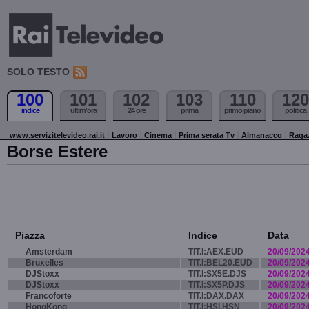
SOLO TESTO
100
101
102
103
110
120
indice
ultim'ora
24 ore
prima
primo piano
politica
www.servizitelevideo.rai.it
Lavoro
Cinema
Prima serata Tv
Almanacco
Raga
Borse Estere
Piazza
Indice
Data
Amsterdam
TIT.I:AEX.EUD
20/09/202
Bruxelles
TIT.I:BEL20.EUD
20/09/202
DJStoxx
TIT.I:SX5E.DJS
20/09/202
DJStoxx
TIT.I:SX5P.DJS
20/09/202
Francoforte
TIT.I:DAX.DAX
20/09/202
HongKong
TIT.I:HSI.HSN
20/09/202