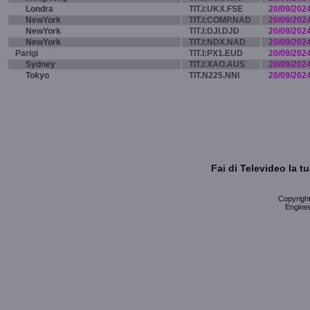
Londra
TIT.I:UKX.FSE
20/09/202
NewYork
TIT.I:COMP.NAD
20/09/202
NewYork
TIT.I:DJI.DJD
20/09/202
NewYork
TIT.I:NDX.NAD
20/09/202
Parigi
TIT.I:PX1.EUD
20/09/202
Sydney
TIT.I:XAO.AUS
20/09/202
Tokyo
TIT.N225.NNI
20/09/202
Fai di Televideo la 
Copyright 
Enginee