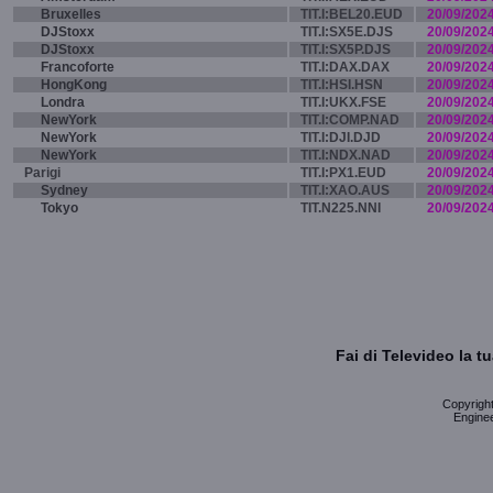
Bruxelles
TIT.I:BEL20.EUD
20/09/202
DJStoxx
TIT.I:SX5E.DJS
20/09/202
DJStoxx
TIT.I:SX5P.DJS
20/09/202
Francoforte
TIT.I:DAX.DAX
20/09/202
HongKong
TIT.I:HSI.HSN
20/09/202
Londra
TIT.I:UKX.FSE
20/09/202
NewYork
TIT.I:COMP.NAD
20/09/202
NewYork
TIT.I:DJI.DJD
20/09/202
NewYork
TIT.I:NDX.NAD
20/09/202
Parigi
TIT.I:PX1.EUD
20/09/202
Sydney
TIT.I:XAO.AUS
20/09/202
Tokyo
TIT.N225.NNI
20/09/202
Fai di Televideo la 
Copyright 
Enginee