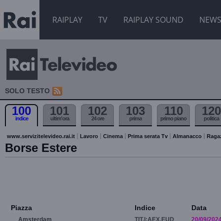
RAIPLAY
TV
RAIPLAY SOUND
NEW
SOLO TESTO
100
101
102
103
110
120
indice
ultim'ora
24 ore
prima
primo piano
politica
www.servizitelevideo.rai.it
Lavoro
Cinema
Prima serata Tv
Almanacco
Raga
Borse Estere
Piazza
Indice
Data
Amsterdam
TIT.I:AEX.EUD
20/09/202