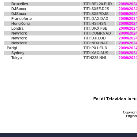
Bruxelles
TIT.I:BEL20.EUD
20/09/202
DJStoxx
TIT.I:SX5E.DJS
20/09/202
DJStoxx
TIT.I:SX5P.DJS
20/09/202
Francoforte
TIT.I:DAX.DAX
20/09/202
HongKong
TIT.I:HSI.HSN
20/09/202
Londra
TIT.I:UKX.FSE
20/09/202
NewYork
TIT.I:COMP.NAD
20/09/202
NewYork
TIT.I:DJI.DJD
20/09/202
NewYork
TIT.I:NDX.NAD
20/09/202
Parigi
TIT.I:PX1.EUD
20/09/202
Sydney
TIT.I:XAO.AUS
20/09/202
Tokyo
TIT.N225.NNI
20/09/202
Fai di Televideo la 
Copyright 
Enginee