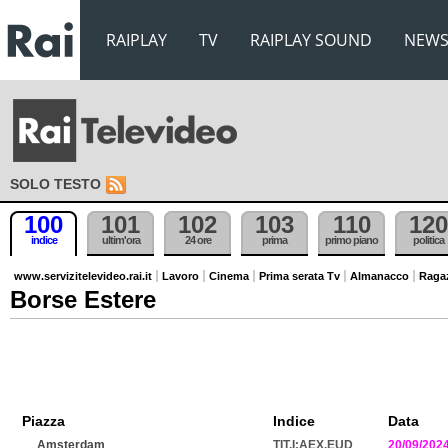
RAIPLAY
TV
RAIPLAY SOUND
NEW
SOLO TESTO
100
101
102
103
110
120
indice
ultim'ora
24 ore
prima
primo piano
politica
www.servizitelevideo.rai.it
Lavoro
Cinema
Prima serata Tv
Almanacco
Raga
Borse Estere
Piazza
Indice
Data
Amsterdam
TIT.I:AEX.EUD
20/09/202