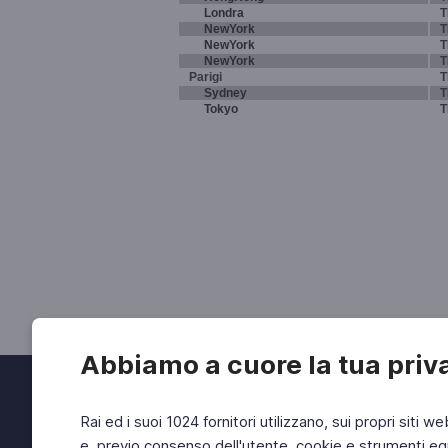
Londra
T
NewYork
T
NewYork
T
NewYork
T
Parigi
T
Sydney
T
Tokyo
T
Abbiamo a cuore la tua priv
Rai ed i suoi 1024 fornitori utilizzano, sui propri siti we
e, previo consenso dell'utente, cookie e strumenti equ