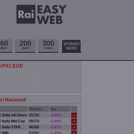
160
200
300
ulture
sport
borsa
.I:PX1.EUD
ici Nazionali
Valore
Var.
 Italia All-Share
25720
-1.40%
 Italia Mid Cap
39374
-1.08%
 Italia STAR
46268
-0.87%
E MIB
23707
-1.45%