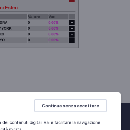
ci Esteri
Valore
Var.
DRA
0
0.00%
 YORK
0
0.00%
IGI
0
0.00%
YO
0
0.00%
Continua senza accettare
e dei contenuti digitali Rai e facilitare la navigazione
cità mirata.