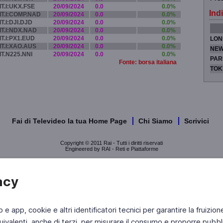
IT.I:UKX.FSE
20/09/2024
0.0
0.0%
Indi
IT.I:COMP.NAD
20/09/2024
0.0
0.0%
IT.I:DJI.DJD
20/09/2024
0.0
0.0%
IT.I:NDX.NAD
20/09/2024
0.0
0.0%
IT.I:PX1.EUD
20/09/2024
0.0
0.0%
LON
IT.I:XAO.AUS
20/09/2024
0.0
0.0%
NEW
IT.N225.NNI
20/09/2024
0.0
0.0%
PAR
Fonte: borsa italiana
TOK
Fai di Televideo la tua Home Page
Chi Siamo
Scrivici
Copyright © 2011 Rai - Tutti i diritti riservati
Engineered by RAI - Reti e Piattaforme
acy
b e app, cookie e altri identificatori tecnici per garantire la fruizion
ivalenti, anche di terzi, per misurare il consumo e proporre pubbli