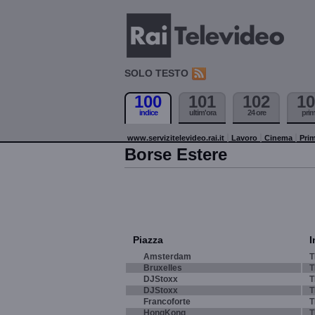
SOLO TESTO
100
101
102
10
indice
ultim'ora
24 ore
pri
www.servizitelevideo.rai.it
Lavoro
Cinema
Prim
Borse Estere
Piazza
I
Amsterdam
T
Bruxelles
T
DJStoxx
T
DJStoxx
T
Francoforte
T
HongKong
T