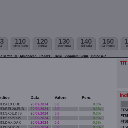
3
110
120
130
140
150
ma
primo piano
politica
economia
dall'itallia
dal mondo
c
a serata Tv
Almanacco
Ragazzi
Treni
Viaggiare Sicuri
Indice A-Z
TIT
Ind
ndice
Data
Valore
Perc.
IT.I:AEX.EUD
20/09/2024
0.0
0.0%
IT.I:BEL20.EUD
20/09/2024
0.0
0.0%
FTSE
IT.I:SX5E.DJS
20/09/2024
0.0
0.0%
FTSE
IT.I:SX5P.DJS
20/09/2024
0.0
0.0%
FTSE
IT.I:DAX.DAX
20/09/2024
0.0
0.0%
IT.I:HSI.HSN
20/09/2024
0.0
0.0%
FTS