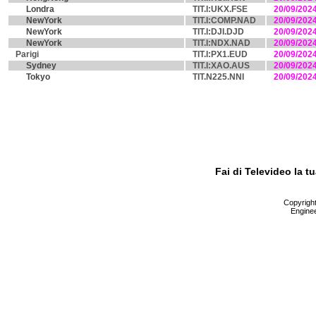
Londra
TIT.I:UKX.FSE
20/09/202
NewYork
TIT.I:COMP.NAD
20/09/202
NewYork
TIT.I:DJI.DJD
20/09/202
NewYork
TIT.I:NDX.NAD
20/09/202
Parigi
TIT.I:PX1.EUD
20/09/202
Sydney
TIT.I:XAO.AUS
20/09/202
Tokyo
TIT.N225.NNI
20/09/202
Fai di Televideo la 
Copyright 
Enginee