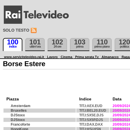
SOLO TESTO
100
101
102
103
110
120
indice
ultim'ora
24 ore
prima
primo piano
politica
www.servizitelevideo.rai.it
Lavoro
Cinema
Prima serata Tv
Almanacco
Raga
Borse Estere
Piazza
Indice
Data
Amsterdam
TIT.I:AEX.EUD
20/09/202
Bruxelles
TIT.I:BEL20.EUD
20/09/202
DJStoxx
TIT.I:SX5E.DJS
20/09/202
DJStoxx
TIT.I:SX5P.DJS
20/09/202
Francoforte
TIT.I:DAX.DAX
20/09/202
HongKong
TIT.I:HSI.HSN
20/09/202