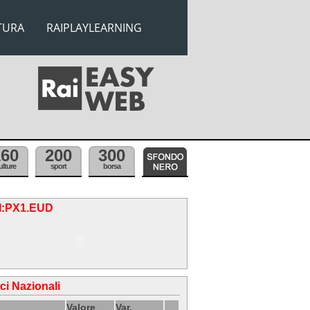
TURA
RAIPLAYLEARNING
160
200
300
ulture
sport
borsa
.I:PX1.EUD
ici Nazionali
Valore
Var.