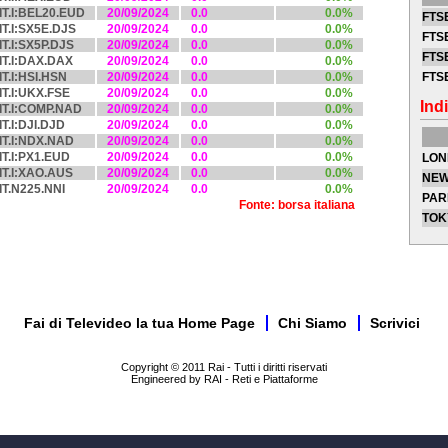
IT.I:BEL20.EUD
20/09/2024
0.0
0.0%
FTSE
IT.I:SX5E.DJS
20/09/2024
0.0
0.0%
FTSE
IT.I:SX5P.DJS
20/09/2024
0.0
0.0%
FTSE
IT.I:DAX.DAX
20/09/2024
0.0
0.0%
IT.I:HSI.HSN
20/09/2024
0.0
0.0%
FTS
IT.I:UKX.FSE
20/09/2024
0.0
0.0%
Indi
IT.I:COMP.NAD
20/09/2024
0.0
0.0%
IT.I:DJI.DJD
20/09/2024
0.0
0.0%
IT.I:NDX.NAD
20/09/2024
0.0
0.0%
IT.I:PX1.EUD
20/09/2024
0.0
0.0%
LON
IT.I:XAO.AUS
20/09/2024
0.0
0.0%
NEW
IT.N225.NNI
20/09/2024
0.0
0.0%
PAR
Fonte: borsa italiana
TOK
Fai di Televideo la tua Home Page
Chi Siamo
Scrivici
Copyright © 2011 Rai - Tutti i diritti riservati
Engineered by RAI - Reti e Piattaforme