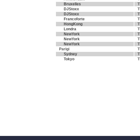
Bruxelles
T
DJStoxx
T
DJStoxx
T
Francoforte
T
HongKong
T
Londra
T
NewYork
T
NewYork
T
NewYork
T
Parigi
T
Sydney
T
Tokyo
T