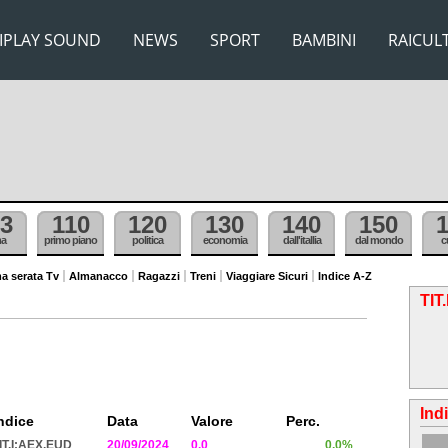
IPLAY SOUND
NEWS
SPORT
BAMBINI
RAICUL
3
110
120
130
140
150
ma
primo piano
politica
economia
dall'itallia
dal mondo
c
a serata Tv
Almanacco
Ragazzi
Treni
Viaggiare Sicuri
Indice A-Z
TIT
Ind
ndice
Data
Valore
Perc.
IT.I:AEX.EUD
20/09/2024
0.0
0.0%