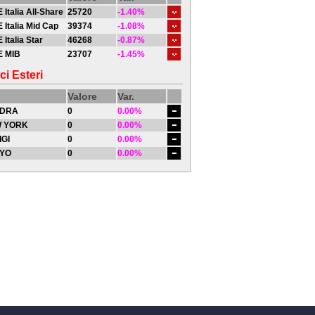
 Italia All-Share
25720
-1.40%
 Italia Mid Cap
39374
-1.08%
 Italia Star
46268
-0.87%
E MIB
23707
-1.45%
ci Esteri
Valore
Var.
DRA
0
0.00%
 YORK
0
0.00%
IGI
0
0.00%
YO
0
0.00%