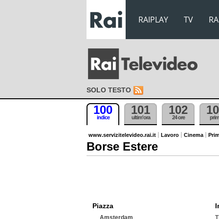
RAIPLAY
TV
RA
SOLO TESTO
100
101
102
10
indice
ultim'ora
24 ore
pri
www.servizitelevideo.rai.it
Lavoro
Cinema
Prim
Borse Estere
Piazza
I
Amsterdam
T