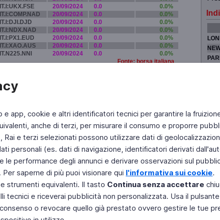
IT.I:UKX.FSE
20/09/2024
0.0
0.0%
Indi
IT.I:COMP.NAD
20/09/2024
0.0
0.0%
IT.I:DJI.DJD
20/09/2024
0.0
0.0%
IT.I:NDX.NAD
20/09/2024
0.0
0.0%
IT.I:PX1.EUD
20/09/2024
0.0
0.0%
LON
IT.I:XAO.AUS
20/09/2024
0.0
0.0%
NEW
IT.N225.NNI
20/09/2024
0.0
0.0%
PAR
Fonte: borsa italiana
TOK
acy
b e app, cookie e altri identificatori tecnici per garantire la fruizion
Fai di Televideo la tua Home Page
Chi Siamo
Scrivici
ivalenti, anche di terzi, per misurare il consumo e proporre pubbli
Rai e terzi selezionati possono utilizzare dati di geolocalizzazione,
Copyright © 2011 Rai - Tutti i diritti riservati
Engineered by RAI - Reti e Piattaforme
 personali (es. dati di navigazione, identificatori derivati dall'auten
e le performance degli annunci e derivare osservazioni sul pubblico
. Per saperne di più puoi visionare qui
l'informativa sui cookie
.
 e strumenti equivalenti. Il tasto
Continua senza accettare
chiu
li tecnici e riceverai pubblicità non personalizzata. Usa il pulsant
 il consenso o revocare quello già prestato ovvero gestire le tue p
positivo in utilizzo.