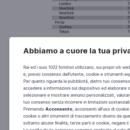
Londra
T
NewYork
T
NewYork
T
NewYork
T
Parigi
T
Sydney
T
Tokyo
T
Abbiamo a cuore la tua priv
Rai ed i suoi 1022 fornitori utilizzano, sui propri siti we
e, previo consenso dell'utente, cookie e strumenti equ
Per quanto riguarda la pubblicità, dietro tuo consenso, 
accedere a informazioni sul dispositivo ed elaborare dati
selezionare e mostrare annunci personalizzati, valutar
tuo consenso senza incorrere in limitazioni sostanziali
Premendo
Acconsento
, acconsenti all'uso di cookie
cookie o altri strumenti di tracciamento diversi da quel
soltanto alcune finalità, terze parti e cookie, negare
Le scelte da te espresse verranno applicate al solo dis