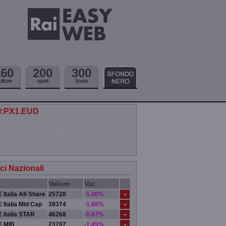
160
200
300
ulture
sport
borsa
.I:PX1.EUD
ici Nazionali
Valore
Var.
 Italia All-Share
25720
-1.40%
 Italia Mid Cap
39374
-1.08%
 Italia STAR
46268
-0.87%
E MIB
23707
-1.45%