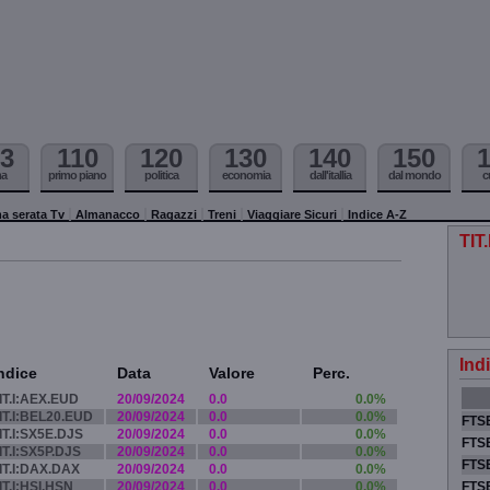
3
110
120
130
140
150
ma
primo piano
politica
economia
dall'itallia
dal mondo
c
a serata Tv
Almanacco
Ragazzi
Treni
Viaggiare Sicuri
Indice A-Z
TIT
Ind
ndice
Data
Valore
Perc.
IT.I:AEX.EUD
20/09/2024
0.0
0.0%
IT.I:BEL20.EUD
20/09/2024
0.0
0.0%
FTSE
IT.I:SX5E.DJS
20/09/2024
0.0
0.0%
FTSE
IT.I:SX5P.DJS
20/09/2024
0.0
0.0%
FTSE
IT.I:DAX.DAX
20/09/2024
0.0
0.0%
IT.I:HSI.HSN
20/09/2024
0.0
0.0%
FTS