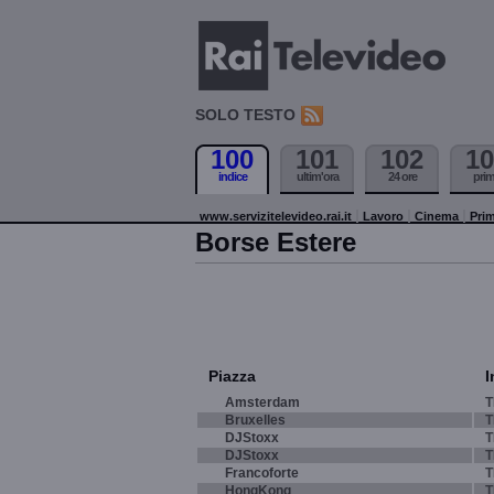
SOLO TESTO
100
101
102
10
indice
ultim'ora
24 ore
pri
www.servizitelevideo.rai.it
Lavoro
Cinema
Prim
Borse Estere
Piazza
I
Amsterdam
T
Bruxelles
T
DJStoxx
T
DJStoxx
T
Francoforte
T
HongKong
T