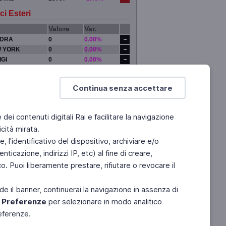
ci Esteri
Valore
Var.
DRA
0
0.00%
 YORK
0
0.00%
IGI
0
0.00%
YO
0
0.00%
Continua senza accettare
e dei contenuti digitali Rai e facilitare la navigazione
cità mirata.
 l'identificativo del dispositivo, archiviare e/o
ticazione, indirizzi IP, etc) al fine di creare,
. Puoi liberamente prestare, rifiutare o revocare il
de il banner, continuerai la navigazione in assenza di
e
Preferenze
per selezionare in modo analitico
referenze.