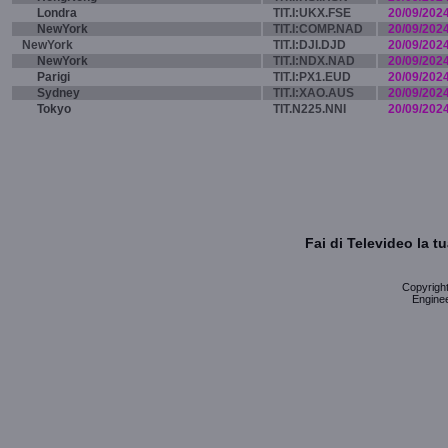
Londra
TIT.I:UKX.FSE
20/09/202
NewYork
TIT.I:COMP.NAD
20/09/202
NewYork
TIT.I:DJI.DJD
20/09/202
NewYork
TIT.I:NDX.NAD
20/09/202
Parigi
TIT.I:PX1.EUD
20/09/202
Sydney
TIT.I:XAO.AUS
20/09/202
Tokyo
TIT.N225.NNI
20/09/202
Fai di Televideo la 
Copyright 
Enginee