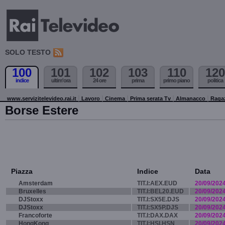
SOLO TESTO
100
101
102
103
110
120
indice
ultim'ora
24 ore
prima
primo piano
politica
www.servizitelevideo.rai.it
Lavoro
Cinema
Prima serata Tv
Almanacco
Raga
Borse Estere
Piazza
Indice
Data
Amsterdam
TIT.I:AEX.EUD
20/09/202
Bruxelles
TIT.I:BEL20.EUD
20/09/202
DJStoxx
TIT.I:SX5E.DJS
20/09/202
DJStoxx
TIT.I:SX5P.DJS
20/09/202
Francoforte
TIT.I:DAX.DAX
20/09/202
HongKong
TIT.I:HSI.HSN
20/09/202