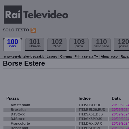
SOLO TESTO
100
101
102
103
110
120
indice
ultim'ora
24 ore
prima
primo piano
politica
www.servizitelevideo.rai.it
Lavoro
Cinema
Prima serata Tv
Almanacco
Raga
Borse Estere
Piazza
Indice
Data
Amsterdam
TIT.I:AEX.EUD
20/09/202
Bruxelles
TIT.I:BEL20.EUD
20/09/202
DJStoxx
TIT.I:SX5E.DJS
20/09/202
DJStoxx
TIT.I:SX5P.DJS
20/09/202
Francoforte
TIT.I:DAX.DAX
20/09/202
HongKong
TIT.I:HSI.HSN
20/09/202