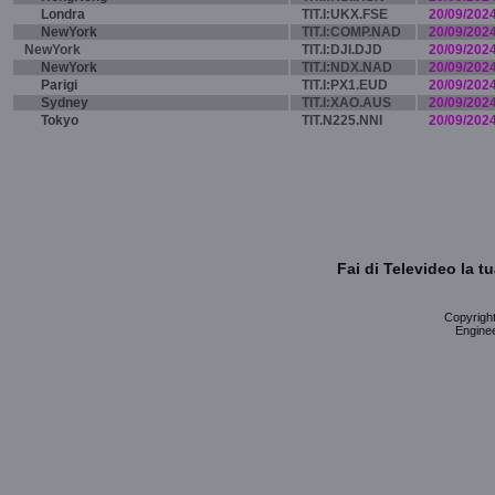
Londra
TIT.I:UKX.FSE
20/09/202
NewYork
TIT.I:COMP.NAD
20/09/202
NewYork
TIT.I:DJI.DJD
20/09/202
NewYork
TIT.I:NDX.NAD
20/09/202
Parigi
TIT.I:PX1.EUD
20/09/202
Sydney
TIT.I:XAO.AUS
20/09/202
Tokyo
TIT.N225.NNI
20/09/202
Fai di Televideo la 
Copyright 
Enginee