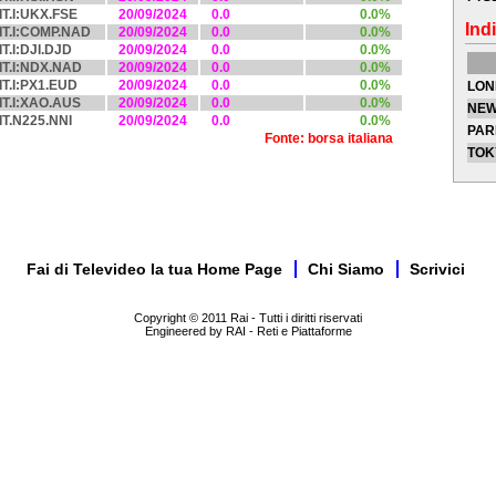
IT.I:UKX.FSE
20/09/2024
0.0
0.0%
Indi
IT.I:COMP.NAD
20/09/2024
0.0
0.0%
IT.I:DJI.DJD
20/09/2024
0.0
0.0%
IT.I:NDX.NAD
20/09/2024
0.0
0.0%
IT.I:PX1.EUD
20/09/2024
0.0
0.0%
LON
IT.I:XAO.AUS
20/09/2024
0.0
0.0%
NEW
IT.N225.NNI
20/09/2024
0.0
0.0%
PAR
Fonte: borsa italiana
TOK
Fai di Televideo la tua Home Page
Chi Siamo
Scrivici
Copyright © 2011 Rai - Tutti i diritti riservati
Engineered by RAI - Reti e Piattaforme