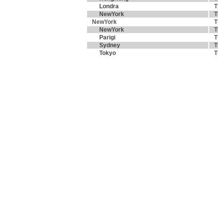
Londra
T
NewYork
T
NewYork
T
NewYork
T
Parigi
T
Sydney
T
Tokyo
T