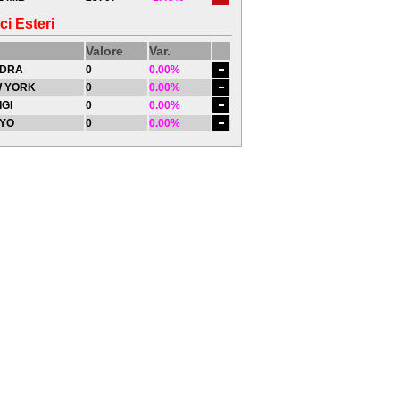
ci Esteri
Valore
Var.
DRA
0
0.00%
 YORK
0
0.00%
IGI
0
0.00%
YO
0
0.00%