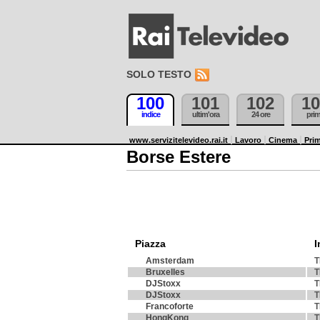
SOLO TESTO
100
101
102
10
indice
ultim'ora
24 ore
pri
www.servizitelevideo.rai.it
Lavoro
Cinema
Prim
Borse Estere
Piazza
I
Amsterdam
T
Bruxelles
T
DJStoxx
T
DJStoxx
T
Francoforte
T
HongKong
T