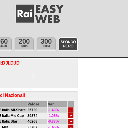
160
200
300
ulture
sport
borsa
.I:DJI.DJD
ici Nazionali
Valore
Var.
 Italia All-Share
25720
-1.40%
 Italia Mid Cap
39374
-1.08%
 Italia Star
46268
-0.87%
E MIB
23707
-1.45%