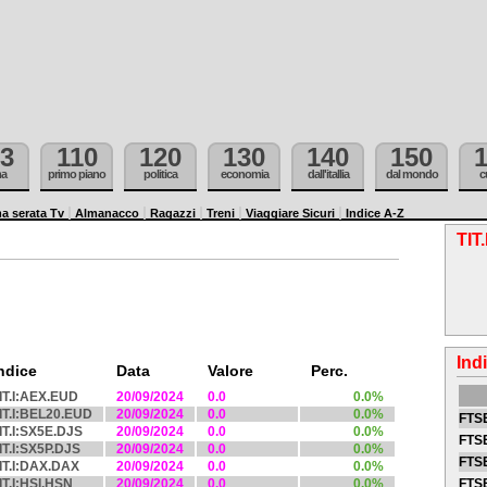
3
110
120
130
140
150
ma
primo piano
politica
economia
dall'itallia
dal mondo
c
a serata Tv
Almanacco
Ragazzi
Treni
Viaggiare Sicuri
Indice A-Z
TIT
Ind
ndice
Data
Valore
Perc.
IT.I:AEX.EUD
20/09/2024
0.0
0.0%
IT.I:BEL20.EUD
20/09/2024
0.0
0.0%
FTSE
IT.I:SX5E.DJS
20/09/2024
0.0
0.0%
FTSE
IT.I:SX5P.DJS
20/09/2024
0.0
0.0%
FTSE
IT.I:DAX.DAX
20/09/2024
0.0
0.0%
IT.I:HSI.HSN
20/09/2024
0.0
0.0%
FTS