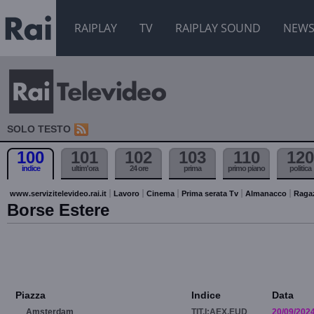
RAIPLAY
TV
RAIPLAY SOUND
NEW
SOLO TESTO
100
101
102
103
110
120
indice
ultim'ora
24 ore
prima
primo piano
politica
www.servizitelevideo.rai.it
Lavoro
Cinema
Prima serata Tv
Almanacco
Raga
Borse Estere
Piazza
Indice
Data
Amsterdam
TIT.I:AEX.EUD
20/09/202