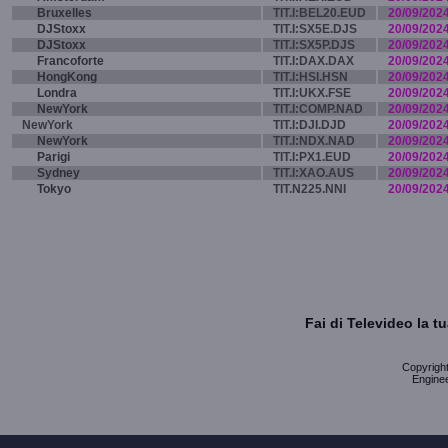
Bruxelles
TIT.I:BEL20.EUD
20/09/202
DJStoxx
TIT.I:SX5E.DJS
20/09/202
DJStoxx
TIT.I:SX5P.DJS
20/09/202
Francoforte
TIT.I:DAX.DAX
20/09/202
HongKong
TIT.I:HSI.HSN
20/09/202
Londra
TIT.I:UKX.FSE
20/09/202
NewYork
TIT.I:COMP.NAD
20/09/202
NewYork
TIT.I:DJI.DJD
20/09/202
NewYork
TIT.I:NDX.NAD
20/09/202
Parigi
TIT.I:PX1.EUD
20/09/202
Sydney
TIT.I:XAO.AUS
20/09/202
Tokyo
TIT.N225.NNI
20/09/202
Fai di Televideo la 
Copyright 
Enginee