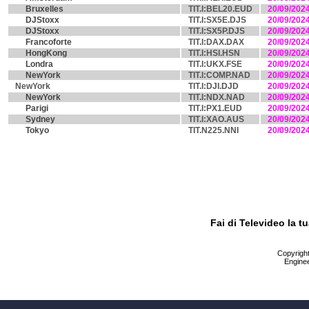
Bruxelles
TIT.I:BEL20.EUD
20/09/202
DJStoxx
TIT.I:SX5E.DJS
20/09/202
DJStoxx
TIT.I:SX5P.DJS
20/09/202
Francoforte
TIT.I:DAX.DAX
20/09/202
HongKong
TIT.I:HSI.HSN
20/09/202
Londra
TIT.I:UKX.FSE
20/09/202
NewYork
TIT.I:COMP.NAD
20/09/202
NewYork
TIT.I:DJI.DJD
20/09/202
NewYork
TIT.I:NDX.NAD
20/09/202
Parigi
TIT.I:PX1.EUD
20/09/202
Sydney
TIT.I:XAO.AUS
20/09/202
Tokyo
TIT.N225.NNI
20/09/202
Fai di Televideo la 
Copyright 
Enginee