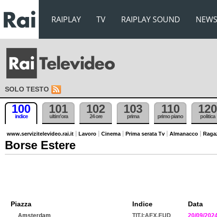
RAIPLAY
TV
RAIPLAY SOUND
NEW
SOLO TESTO
100
101
102
103
110
120
indice
ultim'ora
24 ore
prima
primo piano
politica
www.servizitelevideo.rai.it
Lavoro
Cinema
Prima serata Tv
Almanacco
Raga
Borse Estere
Piazza
Indice
Data
Amsterdam
TIT.I:AEX.EUD
20/09/202