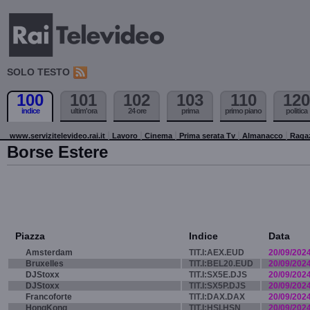
SOLO TESTO
100
101
102
103
110
120
indice
ultim'ora
24 ore
prima
primo piano
politica
www.servizitelevideo.rai.it
Lavoro
Cinema
Prima serata Tv
Almanacco
Raga
Borse Estere
Piazza
Indice
Data
Amsterdam
TIT.I:AEX.EUD
20/09/202
Bruxelles
TIT.I:BEL20.EUD
20/09/202
DJStoxx
TIT.I:SX5E.DJS
20/09/202
DJStoxx
TIT.I:SX5P.DJS
20/09/202
Francoforte
TIT.I:DAX.DAX
20/09/202
HongKong
TIT.I:HSI.HSN
20/09/202