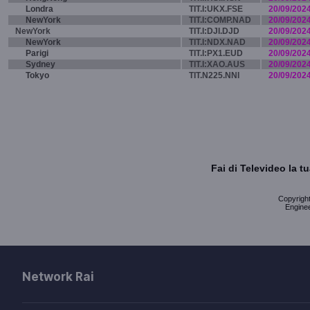
Londra
TIT.I:UKX.FSE
20/09/202
NewYork
TIT.I:COMP.NAD
20/09/202
NewYork
TIT.I:DJI.DJD
20/09/202
NewYork
TIT.I:NDX.NAD
20/09/202
Parigi
TIT.I:PX1.EUD
20/09/202
Sydney
TIT.I:XAO.AUS
20/09/202
Tokyo
TIT.N225.NNI
20/09/202
Fai di Televideo la 
Copyright 
Enginee