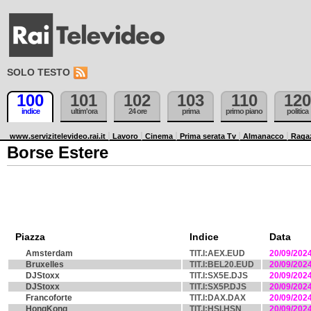
SOLO TESTO
100
101
102
103
110
120
indice
ultim'ora
24 ore
prima
primo piano
politica
www.servizitelevideo.rai.it
Lavoro
Cinema
Prima serata Tv
Almanacco
Raga
Borse Estere
Piazza
Indice
Data
Amsterdam
TIT.I:AEX.EUD
20/09/202
Bruxelles
TIT.I:BEL20.EUD
20/09/202
DJStoxx
TIT.I:SX5E.DJS
20/09/202
DJStoxx
TIT.I:SX5P.DJS
20/09/202
Francoforte
TIT.I:DAX.DAX
20/09/202
HongKong
TIT.I:HSI.HSN
20/09/202