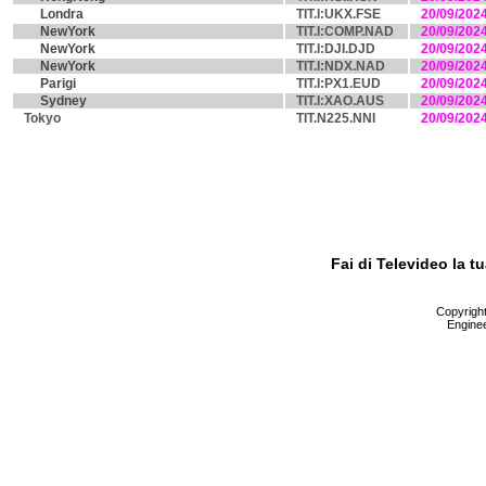
Londra
TIT.I:UKX.FSE
20/09/202
NewYork
TIT.I:COMP.NAD
20/09/202
NewYork
TIT.I:DJI.DJD
20/09/202
NewYork
TIT.I:NDX.NAD
20/09/202
Parigi
TIT.I:PX1.EUD
20/09/202
Sydney
TIT.I:XAO.AUS
20/09/202
Tokyo
TIT.N225.NNI
20/09/202
Fai di Televideo la 
Copyright 
Enginee