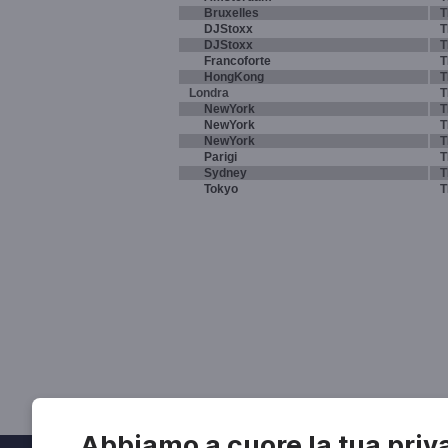
Bruxelles
T
DJStoxx
T
DJStoxx
T
Francoforte
T
HongKong
T
Londra
T
NewYork
T
NewYork
T
NewYork
T
Parigi
T
Sydney
T
Tokyo
T
Abbiamo a cuore la tua priv