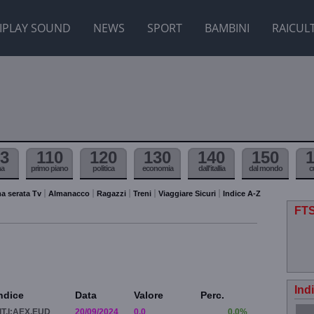
IPLAY SOUND
NEWS
SPORT
BAMBINI
RAICUL
3
110
120
130
140
150
ma
primo piano
politica
economia
dall'itallia
dal mondo
c
a serata Tv
Almanacco
Ragazzi
Treni
Viaggiare Sicuri
Indice A-Z
FTS
Ind
ndice
Data
Valore
Perc.
IT.I:AEX.EUD
20/09/2024
0.0
0.0%