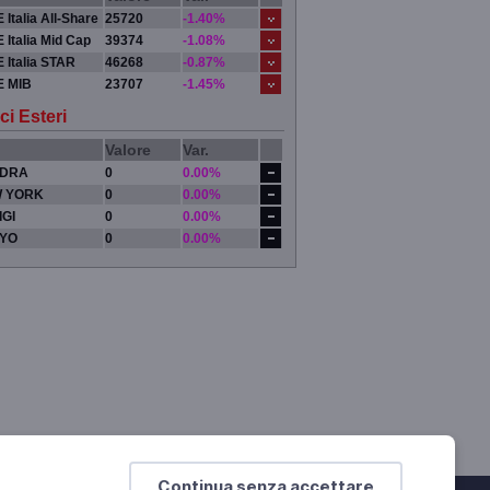
 Italia All-Share
25720
-1.40%
 Italia Mid Cap
39374
-1.08%
 Italia STAR
46268
-0.87%
E MIB
23707
-1.45%
ci Esteri
Valore
Var.
DRA
0
0.00%
 YORK
0
0.00%
IGI
0
0.00%
YO
0
0.00%
Continua senza accettare