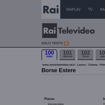
RAIPLAY
TV
RA
SOLO TESTO
100
101
102
10
indice
ultim'ora
24 ore
pri
www.servizitelevideo.rai.it
Lavoro
Cinema
Prim
Borse Estere
Piazza
I
Amsterdam
T