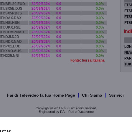
IT.I:BEL20.EUD
20/09/2024
0.0
0.0%
FTSE
IT.I:SX5E.DJS
20/09/2024
0.0
0.0%
FTSE
IT.I:SX5P.DJS
20/09/2024
0.0
0.0%
FTSE
IT.I:DAX.DAX
20/09/2024
0.0
0.0%
IT.I:HSI.HSN
20/09/2024
0.0
0.0%
FTS
IT.I:UKX.FSE
20/09/2024
0.0
0.0%
Indi
IT.I:COMP.NAD
20/09/2024
0.0
0.0%
IT.I:DJI.DJD
20/09/2024
0.0
0.0%
IT.I:NDX.NAD
20/09/2024
0.0
0.0%
IT.I:PX1.EUD
20/09/2024
0.0
0.0%
LON
IT.I:XAO.AUS
20/09/2024
0.0
0.0%
NEW
IT.N225.NNI
20/09/2024
0.0
0.0%
PAR
Fonte: borsa italiana
TOK
Fai di Televideo la tua Home Page
Chi Siamo
Scrivici
Copyright © 2011 Rai - Tutti i diritti riservati
Engineered by RAI - Reti e Piattaforme
acy