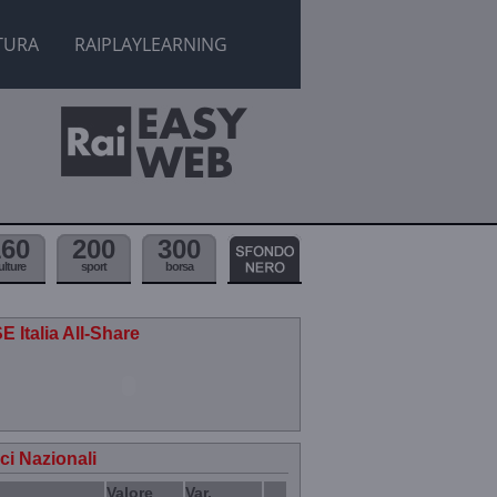
TURA
RAIPLAYLEARNING
160
200
300
ulture
sport
borsa
E Italia All-Share
ici Nazionali
Valore
Var.