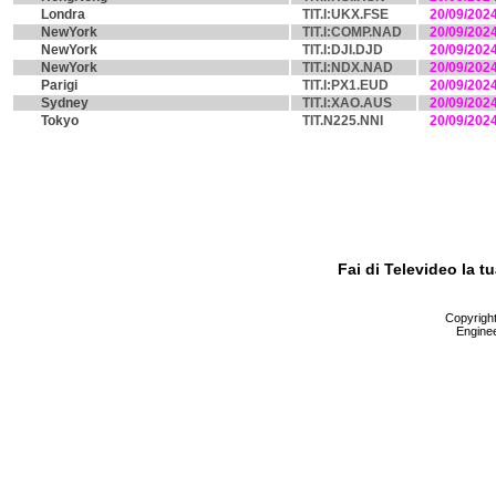
Londra
TIT.I:UKX.FSE
20/09/202
NewYork
TIT.I:COMP.NAD
20/09/202
NewYork
TIT.I:DJI.DJD
20/09/202
NewYork
TIT.I:NDX.NAD
20/09/202
Parigi
TIT.I:PX1.EUD
20/09/202
Sydney
TIT.I:XAO.AUS
20/09/202
Tokyo
TIT.N225.NNI
20/09/202
Fai di Televideo la 
Copyright 
Enginee