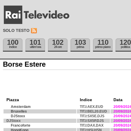
SOLO TESTO
100
101
102
103
110
120
indice
ultim'ora
24 ore
prima
primo piano
politica
Borse Estere
Piazza
Indice
Data
Amsterdam
TIT.I:AEX.EUD
20/09/202
Bruxelles
TIT.I:BEL20.EUD
20/09/202
DJStoxx
TIT.I:SX5E.DJS
20/09/202
DJStoxx
TIT.I:SX5P.DJS
20/09/202
Francoforte
TIT.I:DAX.DAX
20/09/202
HongKong
TIT.I:HSI.HSN
20/09/202