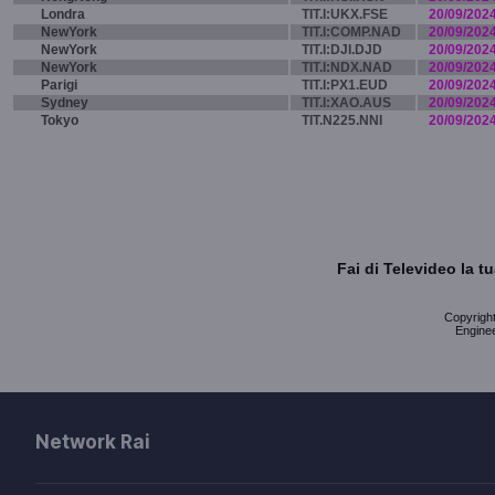
Londra
TIT.I:UKX.FSE
20/09/202
NewYork
TIT.I:COMP.NAD
20/09/202
NewYork
TIT.I:DJI.DJD
20/09/202
NewYork
TIT.I:NDX.NAD
20/09/202
Parigi
TIT.I:PX1.EUD
20/09/202
Sydney
TIT.I:XAO.AUS
20/09/202
Tokyo
TIT.N225.NNI
20/09/202
Fai di Televideo la 
Copyright 
Enginee