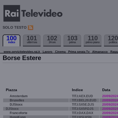
SOLO TESTO
100
101
102
103
110
120
indice
ultim'ora
24 ore
prima
primo piano
politica
www.servizitelevideo.rai.it
Lavoro
Cinema
Prima serata Tv
Almanacco
Raga
Borse Estere
Piazza
Indice
Data
Amsterdam
TIT.I:AEX.EUD
20/09/202
Bruxelles
TIT.I:BEL20.EUD
20/09/202
DJStoxx
TIT.I:SX5E.DJS
20/09/202
DJStoxx
TIT.I:SX5P.DJS
20/09/202
Francoforte
TIT.I:DAX.DAX
20/09/202
HongKong
TIT.I:HSI.HSN
20/09/202