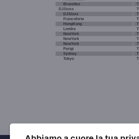
Bruxelles
T
DJStoxx
T
DJStoxx
T
Francoforte
T
HongKong
T
Londra
T
NewYork
T
NewYork
T
NewYork
T
Parigi
T
Sydney
T
Tokyo
T
Abbiamo a cuore la tua priv