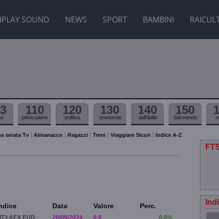
IPLAY SOUND
NEWS
SPORT
BAMBINI
RAICUL
3
110
120
130
140
150
ma
primo piano
politica
economia
dall'itallia
dal mondo
c
a serata Tv
Almanacco
Ragazzi
Treni
Viaggiare Sicuri
Indice A-Z
FTS
Ind
ndice
Data
Valore
Perc.
IT.I:AEX.EUD
20/09/2024
0.0
0.0%