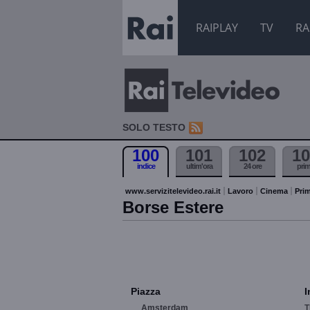
RAIPLAY
TV
RA
SOLO TESTO
100
101
102
10
indice
ultim'ora
24 ore
pri
www.servizitelevideo.rai.it
Lavoro
Cinema
Prim
Borse Estere
Piazza
I
Amsterdam
T