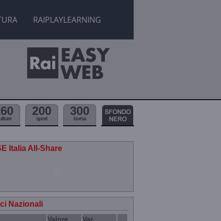
TURA
RAIPLAYLEARNING
160
200
300
ulture
sport
borsa
E Italia All-Share
ici Nazionali
Valore
Var.