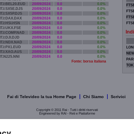
IT.I:BEL20.EUD
20/09/2024
0.0
0.0%
FTSE
IT.I:SX5E.DJS
20/09/2024
0.0
0.0%
FTSE
IT.I:SX5P.DJS
20/09/2024
0.0
0.0%
FTSE
IT.I:DAX.DAX
20/09/2024
0.0
0.0%
IT.I:HSI.HSN
20/09/2024
0.0
0.0%
FTS
IT.I:UKX.FSE
20/09/2024
0.0
0.0%
Indi
IT.I:COMP.NAD
20/09/2024
0.0
0.0%
IT.I:DJI.DJD
20/09/2024
0.0
0.0%
IT.I:NDX.NAD
20/09/2024
0.0
0.0%
IT.I:PX1.EUD
20/09/2024
0.0
0.0%
LON
IT.I:XAO.AUS
20/09/2024
0.0
0.0%
NEW
IT.N225.NNI
20/09/2024
0.0
0.0%
PAR
Fonte: borsa italiana
TOK
Fai di Televideo la tua Home Page
Chi Siamo
Scrivici
Copyright © 2011 Rai - Tutti i diritti riservati
Engineered by RAI - Reti e Piattaforme
acy