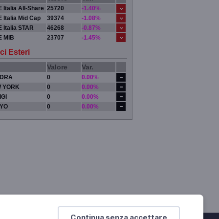
 Italia All-Share
25720
-1.40%
 Italia Mid Cap
39374
-1.08%
 Italia STAR
46268
-0.87%
E MIB
23707
-1.45%
ci Esteri
Valore
Var.
DRA
0
0.00%
 YORK
0
0.00%
IGI
0
0.00%
YO
0
0.00%
Continua senza accettare