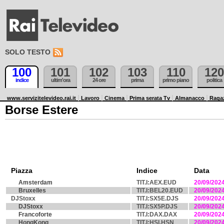
SOLO TESTO
100
101
102
103
110
120
indice
ultim'ora
24 ore
prima
primo piano
politica
www.servizitelevideo.rai.it
Lavoro
Cinema
Prima serata Tv
Almanacco
Raga
Borse Estere
Piazza
Indice
Data
Amsterdam
TIT.I:AEX.EUD
20/09/202
Bruxelles
TIT.I:BEL20.EUD
20/09/202
DJStoxx
TIT.I:SX5E.DJS
20/09/202
DJStoxx
TIT.I:SX5P.DJS
20/09/202
Francoforte
TIT.I:DAX.DAX
20/09/202
HongKong
TIT.I:HSI.HSN
20/09/202