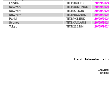
Londra
TIT.I:UKX.FSE
20/09/202
NewYork
TIT.I:COMP.NAD
20/09/202
NewYork
TIT.I:DJI.DJD
20/09/202
NewYork
TIT.I:NDX.NAD
20/09/202
Parigi
TIT.I:PX1.EUD
20/09/202
Sydney
TIT.I:XAO.AUS
20/09/202
Tokyo
TIT.N225.NNI
20/09/202
Fai di Televideo la 
Copyright 
Enginee