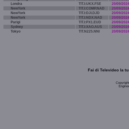
Londra
TIT.I:UKX.FSE
20/09/202
NewYork
TIT.I:COMP.NAD
20/09/202
NewYork
TIT.I:DJI.DJD
20/09/202
NewYork
TIT.I:NDX.NAD
20/09/202
Parigi
TIT.I:PX1.EUD
20/09/202
Sydney
TIT.I:XAO.AUS
20/09/202
Tokyo
TIT.N225.NNI
20/09/202
Fai di Televideo la 
Copyright 
Enginee