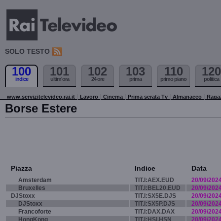
SOLO TESTO
100
101
102
103
110
120
indice
ultim'ora
24 ore
prima
primo piano
politica
www.servizitelevideo.rai.it
Lavoro
Cinema
Prima serata Tv
Almanacco
Raga
Borse Estere
Piazza
Indice
Data
Amsterdam
TIT.I:AEX.EUD
20/09/202
Bruxelles
TIT.I:BEL20.EUD
20/09/202
DJStoxx
TIT.I:SX5E.DJS
20/09/202
DJStoxx
TIT.I:SX5P.DJS
20/09/202
Francoforte
TIT.I:DAX.DAX
20/09/202
HongKong
TIT.I:HSI.HSN
20/09/202