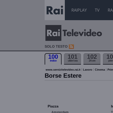
RAIPLAY
TV
RA
SOLO TESTO
100
101
102
10
indice
ultim'ora
24 ore
pri
www.servizitelevideo.rai.it
Lavoro
Cinema
Prim
Borse Estere
Piazza
I
Amsterdam
T