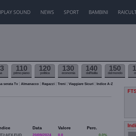
IPLAY SOUND
NEWS
SPORT
BAMBINI
RAICUL
3
110
120
130
140
150
ma
primo piano
politica
economia
dall'itallia
dal mondo
c
a serata Tv
Almanacco
Ragazzi
Treni
Viaggiare Sicuri
Indice A-Z
FTS
Ind
ndice
Data
Valore
Perc.
IT.I:AEX.EUD
20/09/2024
0.0
0.0%