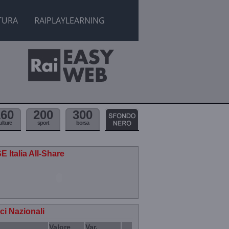
TURA
RAIPLAYLEARNING
160
200
300
ulture
sport
borsa
E Italia All-Share
ici Nazionali
Valore
Var.