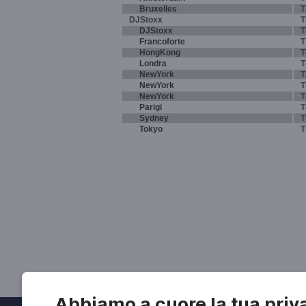
Bruxelles
T
DJStoxx
T
DJStoxx
T
Francoforte
T
HongKong
T
Londra
T
NewYork
T
NewYork
T
NewYork
T
Parigi
T
Sydney
T
Tokyo
T
Abbiamo a cuore la tua priv