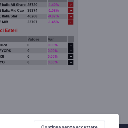
 Italia All-Share
25720
-1.40%
 Italia Mid Cap
39374
-1.08%
 Italia Star
46268
-0.87%
E MIB
23707
-1.45%
ci Esteri
Valore
Var.
DRA
0
0.00%
 YORK
0
0.00%
IGI
0
0.00%
YO
0
0.00%
Continua senza accettare