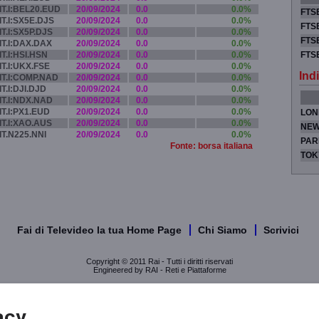
IT.I:BEL20.EUD
20/09/2024
0.0
0.0%
FTSE
IT.I:SX5E.DJS
20/09/2024
0.0
0.0%
FTSE
IT.I:SX5P.DJS
20/09/2024
0.0
0.0%
FTSE
IT.I:DAX.DAX
20/09/2024
0.0
0.0%
IT.I:HSI.HSN
20/09/2024
0.0
0.0%
FTS
IT.I:UKX.FSE
20/09/2024
0.0
0.0%
Indi
IT.I:COMP.NAD
20/09/2024
0.0
0.0%
IT.I:DJI.DJD
20/09/2024
0.0
0.0%
IT.I:NDX.NAD
20/09/2024
0.0
0.0%
IT.I:PX1.EUD
20/09/2024
0.0
0.0%
LON
IT.I:XAO.AUS
20/09/2024
0.0
0.0%
NEW
IT.N225.NNI
20/09/2024
0.0
0.0%
PAR
Fonte: borsa italiana
TOK
Fai di Televideo la tua Home Page
Chi Siamo
Scrivici
Copyright © 2011 Rai - Tutti i diritti riservati
Engineered by RAI - Reti e Piattaforme
acy