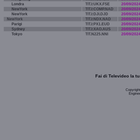
Londra
TIT.I:UKX.FSE
20/09/202
NewYork
TIT.I:COMP.NAD
20/09/202
NewYork
TIT.I:DJI.DJD
20/09/202
NewYork
TIT.I:NDX.NAD
20/09/202
Parigi
TIT.I:PX1.EUD
20/09/202
Sydney
TIT.I:XAO.AUS
20/09/202
Tokyo
TIT.N225.NNI
20/09/202
Fai di Televideo la 
Copyright 
Enginee