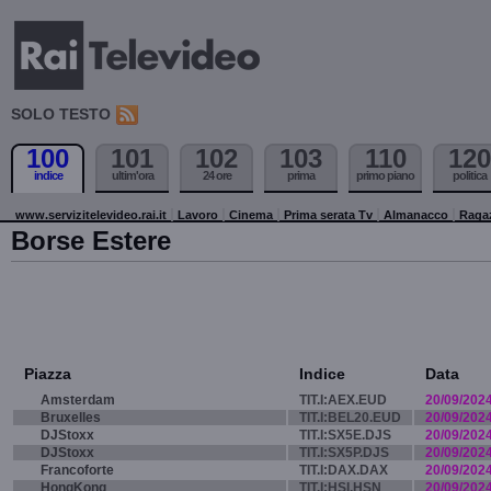
SOLO TESTO
100
101
102
103
110
120
indice
ultim'ora
24 ore
prima
primo piano
politica
www.servizitelevideo.rai.it
Lavoro
Cinema
Prima serata Tv
Almanacco
Raga
Borse Estere
Piazza
Indice
Data
Amsterdam
TIT.I:AEX.EUD
20/09/202
Bruxelles
TIT.I:BEL20.EUD
20/09/202
DJStoxx
TIT.I:SX5E.DJS
20/09/202
DJStoxx
TIT.I:SX5P.DJS
20/09/202
Francoforte
TIT.I:DAX.DAX
20/09/202
HongKong
TIT.I:HSI.HSN
20/09/202