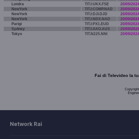
Londra
TIT.I:UKX.FSE
20/09/202
NewYork
TIT.I:COMP.NAD
20/09/202
NewYork
TIT.I:DJI.DJD
20/09/202
NewYork
TIT.I:NDX.NAD
20/09/202
Parigi
TIT.I:PX1.EUD
20/09/202
Sydney
TIT.I:XAO.AUS
20/09/202
Tokyo
TIT.N225.NNI
20/09/202
Fai di Televideo la 
Copyright 
Enginee