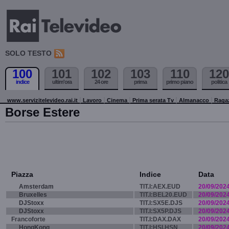
SOLO TESTO
100
101
102
103
110
120
indice
ultim'ora
24 ore
prima
primo piano
politica
www.servizitelevideo.rai.it
Lavoro
Cinema
Prima serata Tv
Almanacco
Raga
Borse Estere
Piazza
Indice
Data
Amsterdam
TIT.I:AEX.EUD
20/09/202
Bruxelles
TIT.I:BEL20.EUD
20/09/202
DJStoxx
TIT.I:SX5E.DJS
20/09/202
DJStoxx
TIT.I:SX5P.DJS
20/09/202
Francoforte
TIT.I:DAX.DAX
20/09/202
HongKong
TIT.I:HSI.HSN
20/09/202