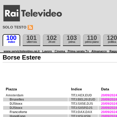
SOLO TESTO
100
101
102
103
110
120
indice
ultim'ora
24 ore
prima
primo piano
politica
www.servizitelevideo.rai.it
Lavoro
Cinema
Prima serata Tv
Almanacco
Raga
Borse Estere
Piazza
Indice
Data
Amsterdam
TIT.I:AEX.EUD
20/09/202
Bruxelles
TIT.I:BEL20.EUD
20/09/202
DJStoxx
TIT.I:SX5E.DJS
20/09/202
DJStoxx
TIT.I:SX5P.DJS
20/09/202
Francoforte
TIT.I:DAX.DAX
20/09/202
HongKong
TIT.I:HSI.HSN
20/09/202