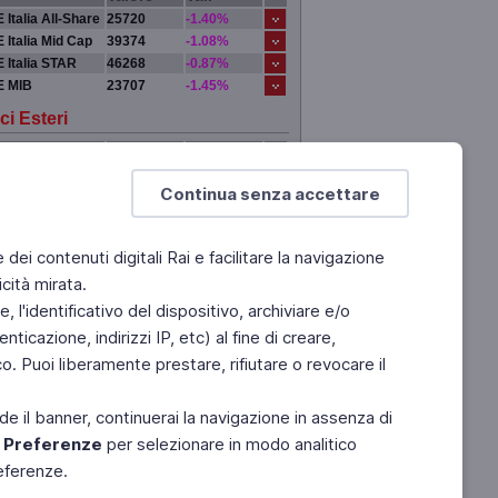
 Italia All-Share
25720
-1.40%
 Italia Mid Cap
39374
-1.08%
 Italia STAR
46268
-0.87%
E MIB
23707
-1.45%
ci Esteri
Valore
Var.
DRA
0
0.00%
Continua senza accettare
 YORK
0
0.00%
IGI
0
0.00%
YO
0
0.00%
e dei contenuti digitali Rai e facilitare la navigazione
cità mirata.
 l'identificativo del dispositivo, archiviare e/o
ticazione, indirizzi IP, etc) al fine di creare,
. Puoi liberamente prestare, rifiutare o revocare il
de il banner, continuerai la navigazione in assenza di
e
Preferenze
per selezionare in modo analitico
referenze.