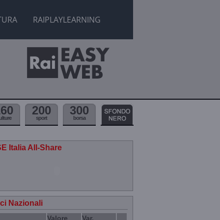
TURA
RAIPLAYLEARNING
160
200
300
ulture
sport
borsa
E Italia All-Share
ici Nazionali
Valore
Var.