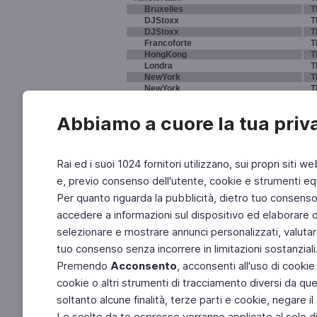
Bruxelles
T
DJStoxx
T
DJStoxx
T
Francoforte
T
HongKong
T
Londra
T
NewYork
T
NewYork
T
NewYork
T
Parigi
T
Abbiamo a cuore la tua priv
Sydney
T
Tokyo
T
Rai ed i suoi 1024 fornitori utilizzano, sui propri siti we
e, previo consenso dell'utente, cookie e strumenti equ
Per quanto riguarda la pubblicità, dietro tuo consenso, 
accedere a informazioni sul dispositivo ed elaborare dati
selezionare e mostrare annunci personalizzati, valutar
tuo consenso senza incorrere in limitazioni sostanziali
Premendo
Acconsento
, acconsenti all'uso di cookie
cookie o altri strumenti di tracciamento diversi da quel
soltanto alcune finalità, terze parti e cookie, negare
Le scelte da te espresse verranno applicate al solo dis