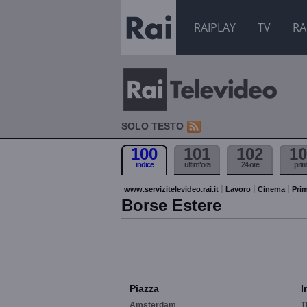
RAIPLAY
TV
RA
SOLO TESTO
100
101
102
10
indice
ultim'ora
24 ore
pri
www.servizitelevideo.rai.it
Lavoro
Cinema
Prim
Borse Estere
Piazza
I
Amsterdam
T