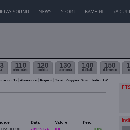
IPLAY SOUND
NEWS
SPORT
BAMBINI
RAICUL
3
110
120
130
140
150
ma
primo piano
politica
economia
dall'itallia
dal mondo
c
a serata Tv
Almanacco
Ragazzi
Treni
Viaggiare Sicuri
Indice A-Z
FTS
Ind
ndice
Data
Valore
Perc.
IT.I:AEX.EUD
20/09/2024
0.0
0.0%