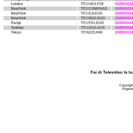
Londra
TIT.I:UKX.FSE
20/09/202
NewYork
TIT.I:COMP.NAD
20/09/202
NewYork
TIT.I:DJI.DJD
20/09/202
NewYork
TIT.I:NDX.NAD
20/09/202
Parigi
TIT.I:PX1.EUD
20/09/202
Sydney
TIT.I:XAO.AUS
20/09/202
Tokyo
TIT.N225.NNI
20/09/202
Fai di Televideo la 
Copyright 
Enginee