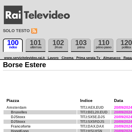
SOLO TESTO
100
101
102
103
110
120
indice
ultim'ora
24 ore
prima
primo piano
politica
www.servizitelevideo.rai.it
Lavoro
Cinema
Prima serata Tv
Almanacco
Raga
Borse Estere
Piazza
Indice
Data
Amsterdam
TIT.I:AEX.EUD
20/09/202
Bruxelles
TIT.I:BEL20.EUD
20/09/202
DJStoxx
TIT.I:SX5E.DJS
20/09/202
DJStoxx
TIT.I:SX5P.DJS
20/09/202
Francoforte
TIT.I:DAX.DAX
20/09/202
HongKong
TIT.I:HSI.HSN
20/09/202