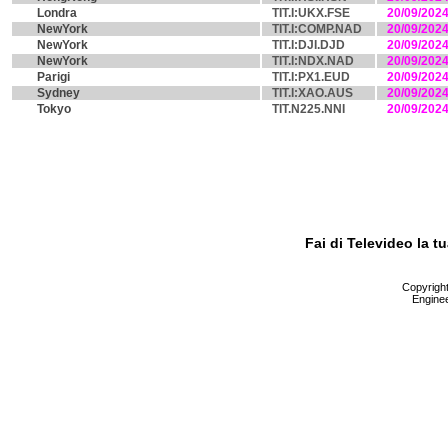
Londra
TIT.I:UKX.FSE
20/09/202
NewYork
TIT.I:COMP.NAD
20/09/202
NewYork
TIT.I:DJI.DJD
20/09/202
NewYork
TIT.I:NDX.NAD
20/09/202
Parigi
TIT.I:PX1.EUD
20/09/202
Sydney
TIT.I:XAO.AUS
20/09/202
Tokyo
TIT.N225.NNI
20/09/202
Fai di Televideo la 
Copyright 
Enginee