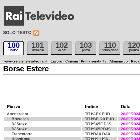
SOLO TESTO
100
101
102
103
110
120
indice
ultim'ora
24 ore
prima
primo piano
politica
www.servizitelevideo.rai.it
Lavoro
Cinema
Prima serata Tv
Almanacco
Raga
Borse Estere
Piazza
Indice
Data
Amsterdam
TIT.I:AEX.EUD
20/09/202
Bruxelles
TIT.I:BEL20.EUD
20/09/202
DJStoxx
TIT.I:SX5E.DJS
20/09/202
DJStoxx
TIT.I:SX5P.DJS
20/09/202
Francoforte
TIT.I:DAX.DAX
20/09/202
HongKong
TIT.I:HSI.HSN
20/09/202