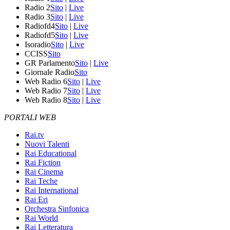
Radio 2
Sito
|
Live
Radio 3
Sito
|
Live
Radiofd4
Sito
|
Live
Radiofd5
Sito
|
Live
Isoradio
Sito
|
Live
CCISS
Sito
GR Parlamento
Sito
|
Live
Giornale Radio
Sito
Web Radio 6
Sito
|
Live
Web Radio 7
Sito
|
Live
Web Radio 8
Sito
|
Live
PORTALI WEB
Rai.tv
Nuovi Talenti
Rai Educational
Rai Fiction
Rai Cinema
Rai Teche
Rai International
Rai Eri
Orchestra Sinfonica
Rai World
Rai Letteratura