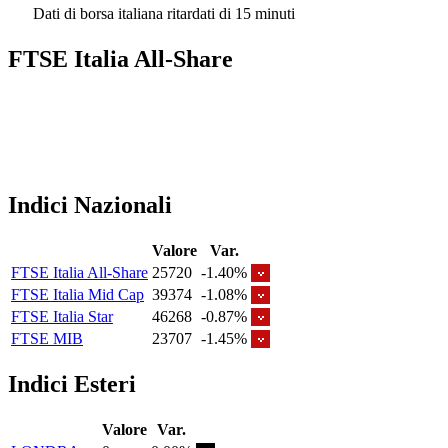
Dati di borsa italiana ritardati di 15 minuti
FTSE Italia All-Share
Indici Nazionali
Valore
Var.
FTSE Italia All-Share
25720
-1.40%
FTSE Italia Mid Cap
39374
-1.08%
FTSE Italia Star
46268
-0.87%
FTSE MIB
23707
-1.45%
Indici Esteri
Valore
Var.