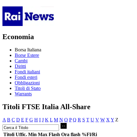
Economia
Borsa Italiana
Borse Estere
Cambi
Diritti
Fondi italiani
Fondi esteri
Obbligazioni
Titoli di Stato
Warrants
Titoli FTSE Italia All-Share
A
B
C
D
E
F
G
H
I
J
K
L
M
N
O
P
Q
R
S
T
U
V
W
X
Y
Z
Titoli
Uffic.
Min
Max
Flash
Ora flash
%Fl/Ri