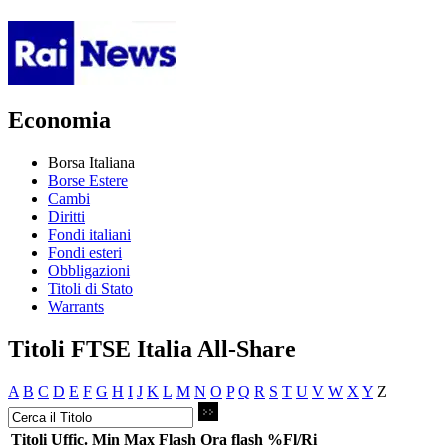
Economia
Borsa Italiana
Borse Estere
Cambi
Diritti
Fondi italiani
Fondi esteri
Obbligazioni
Titoli di Stato
Warrants
Titoli FTSE Italia All-Share
A
B
C
D
E
F
G
H
I
J
K
L
M
N
O
P
Q
R
S
T
U
V
W
X
Y
Z
Titoli
Uffic.
Min
Max
Flash
Ora flash
%Fl/Ri