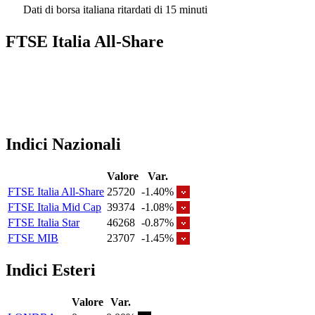
Dati di borsa italiana ritardati di 15 minuti
FTSE Italia All-Share
Indici Nazionali
Valore
Var.
FTSE Italia All-Share
25720
-1.40%
FTSE Italia Mid Cap
39374
-1.08%
FTSE Italia Star
46268
-0.87%
FTSE MIB
23707
-1.45%
Indici Esteri
Valore
Var.