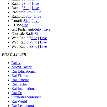
Radio 2
Sito
|
Live
Radio 3
Sito
|
Live
Radiofd4
Sito
|
Live
Radiofd5
Sito
|
Live
Isoradio
Sito
|
Live
CCISS
Sito
GR Parlamento
Sito
|
Live
Giornale Radio
Sito
Web Radio 6
Sito
|
Live
Web Radio 7
Sito
|
Live
Web Radio 8
Sito
|
Live
PORTALI WEB
Rai.tv
Nuovi Talenti
Rai Educational
Rai Fiction
Rai Cinema
Rai Teche
Rai International
Rai Eri
Orchestra Sinfonica
Rai World
Rai Letteratura