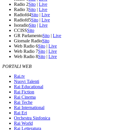
Radio 2
Sito
|
Live
Radio 3
Sito
|
Live
Radiofd4
Sito
|
Live
Radiofd5
Sito
|
Live
Isoradio
Sito
|
Live
CCISS
Sito
GR Parlamento
Sito
|
Live
Giornale Radio
Sito
Web Radio 6
Sito
|
Live
Web Radio 7
Sito
|
Live
Web Radio 8
Sito
|
Live
PORTALI WEB
Rai.tv
Nuovi Talenti
Rai Educational
Rai Fiction
Rai Cinema
Rai Teche
Rai International
Rai Eri
Orchestra Sinfonica
Rai World
Rai Letteratura