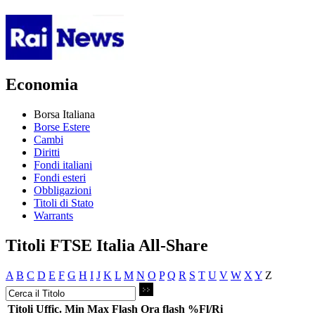
Economia
Borsa Italiana
Borse Estere
Cambi
Diritti
Fondi italiani
Fondi esteri
Obbligazioni
Titoli di Stato
Warrants
Titoli FTSE Italia All-Share
A
B
C
D
E
F
G
H
I
J
K
L
M
N
O
P
Q
R
S
T
U
V
W
X
Y
Z
Titoli
Uffic.
Min
Max
Flash
Ora flash
%Fl/Ri