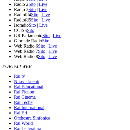
Radio 2
Sito
|
Live
Radio 3
Sito
|
Live
Radiofd4
Sito
|
Live
Radiofd5
Sito
|
Live
Isoradio
Sito
|
Live
CCISS
Sito
GR Parlamento
Sito
|
Live
Giornale Radio
Sito
Web Radio 6
Sito
|
Live
Web Radio 7
Sito
|
Live
Web Radio 8
Sito
|
Live
PORTALI WEB
Rai.tv
Nuovi Talenti
Rai Educational
Rai Fiction
Rai Cinema
Rai Teche
Rai International
Rai Eri
Orchestra Sinfonica
Rai World
Rai Letteratura