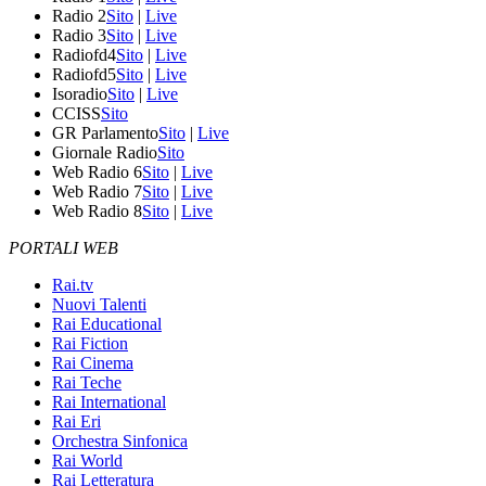
Radio 2
Sito
|
Live
Radio 3
Sito
|
Live
Radiofd4
Sito
|
Live
Radiofd5
Sito
|
Live
Isoradio
Sito
|
Live
CCISS
Sito
GR Parlamento
Sito
|
Live
Giornale Radio
Sito
Web Radio 6
Sito
|
Live
Web Radio 7
Sito
|
Live
Web Radio 8
Sito
|
Live
PORTALI WEB
Rai.tv
Nuovi Talenti
Rai Educational
Rai Fiction
Rai Cinema
Rai Teche
Rai International
Rai Eri
Orchestra Sinfonica
Rai World
Rai Letteratura