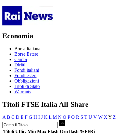
Economia
Borsa Italiana
Borse Estere
Cambi
Diritti
Fondi italiani
Fondi esteri
Obbligazioni
Titoli di Stato
Warrants
Titoli FTSE Italia All-Share
A
B
C
D
E
F
G
H
I
J
K
L
M
N
O
P
Q
R
S
T
U
V
W
X
Y
Z
Titoli
Uffic.
Min
Max
Flash
Ora flash
%Fl/Ri