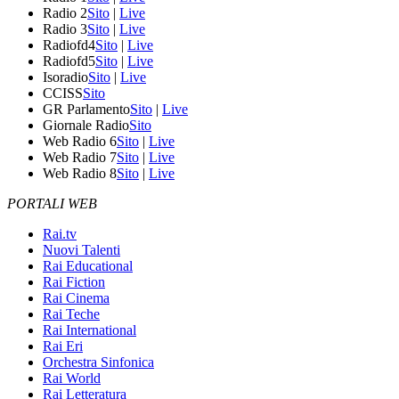
Radio 2
Sito
|
Live
Radio 3
Sito
|
Live
Radiofd4
Sito
|
Live
Radiofd5
Sito
|
Live
Isoradio
Sito
|
Live
CCISS
Sito
GR Parlamento
Sito
|
Live
Giornale Radio
Sito
Web Radio 6
Sito
|
Live
Web Radio 7
Sito
|
Live
Web Radio 8
Sito
|
Live
PORTALI WEB
Rai.tv
Nuovi Talenti
Rai Educational
Rai Fiction
Rai Cinema
Rai Teche
Rai International
Rai Eri
Orchestra Sinfonica
Rai World
Rai Letteratura