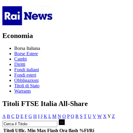
Economia
Borsa Italiana
Borse Estere
Cambi
Diritti
Fondi italiani
Fondi esteri
Obbligazioni
Titoli di Stato
Warrants
Titoli FTSE Italia All-Share
A
B
C
D
E
F
G
H
I
J
K
L
M
N
O
P
Q
R
S
T
U
V
W
X
Y
Z
Titoli
Uffic.
Min
Max
Flash
Ora flash
%Fl/Ri