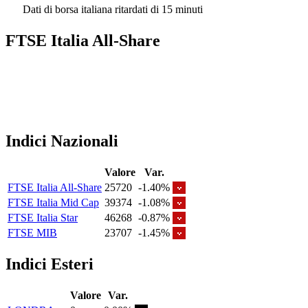
Dati di borsa italiana ritardati di 15 minuti
FTSE Italia All-Share
Indici Nazionali
Valore
Var.
FTSE Italia All-Share
25720
-1.40%
FTSE Italia Mid Cap
39374
-1.08%
FTSE Italia Star
46268
-0.87%
FTSE MIB
23707
-1.45%
Indici Esteri
Valore
Var.