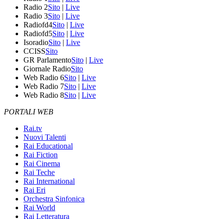
Radio 2
Sito
|
Live
Radio 3
Sito
|
Live
Radiofd4
Sito
|
Live
Radiofd5
Sito
|
Live
Isoradio
Sito
|
Live
CCISS
Sito
GR Parlamento
Sito
|
Live
Giornale Radio
Sito
Web Radio 6
Sito
|
Live
Web Radio 7
Sito
|
Live
Web Radio 8
Sito
|
Live
PORTALI WEB
Rai.tv
Nuovi Talenti
Rai Educational
Rai Fiction
Rai Cinema
Rai Teche
Rai International
Rai Eri
Orchestra Sinfonica
Rai World
Rai Letteratura