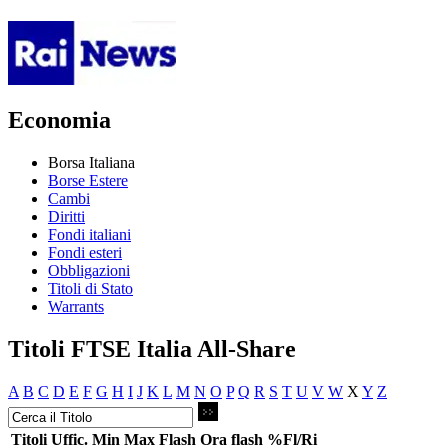
Economia
Borsa Italiana
Borse Estere
Cambi
Diritti
Fondi italiani
Fondi esteri
Obbligazioni
Titoli di Stato
Warrants
Titoli FTSE Italia All-Share
A
B
C
D
E
F
G
H
I
J
K
L
M
N
O
P
Q
R
S
T
U
V
W
X
Y
Z
Titoli
Uffic.
Min
Max
Flash
Ora flash
%Fl/Ri