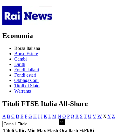
Economia
Borsa Italiana
Borse Estere
Cambi
Diritti
Fondi italiani
Fondi esteri
Obbligazioni
Titoli di Stato
Warrants
Titoli FTSE Italia All-Share
A
B
C
D
E
F
G
H
I
J
K
L
M
N
O
P
Q
R
S
T
U
V
W
X
Y
Z
Titoli
Uffic.
Min
Max
Flash
Ora flash
%Fl/Ri