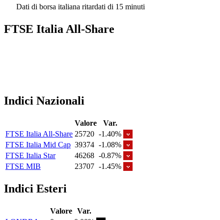
Dati di borsa italiana ritardati di 15 minuti
FTSE Italia All-Share
Indici Nazionali
Valore
Var.
FTSE Italia All-Share
25720
-1.40%
FTSE Italia Mid Cap
39374
-1.08%
FTSE Italia Star
46268
-0.87%
FTSE MIB
23707
-1.45%
Indici Esteri
Valore
Var.