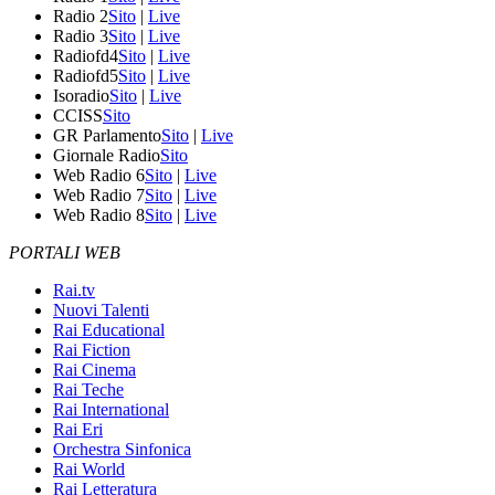
Radio 2
Sito
|
Live
Radio 3
Sito
|
Live
Radiofd4
Sito
|
Live
Radiofd5
Sito
|
Live
Isoradio
Sito
|
Live
CCISS
Sito
GR Parlamento
Sito
|
Live
Giornale Radio
Sito
Web Radio 6
Sito
|
Live
Web Radio 7
Sito
|
Live
Web Radio 8
Sito
|
Live
PORTALI WEB
Rai.tv
Nuovi Talenti
Rai Educational
Rai Fiction
Rai Cinema
Rai Teche
Rai International
Rai Eri
Orchestra Sinfonica
Rai World
Rai Letteratura