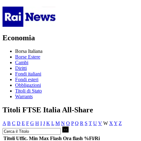
Economia
Borsa Italiana
Borse Estere
Cambi
Diritti
Fondi italiani
Fondi esteri
Obbligazioni
Titoli di Stato
Warrants
Titoli FTSE Italia All-Share
A
B
C
D
E
F
G
H
I
J
K
L
M
N
O
P
Q
R
S
T
U
V
W
X
Y
Z
Titoli
Uffic.
Min
Max
Flash
Ora flash
%Fl/Ri