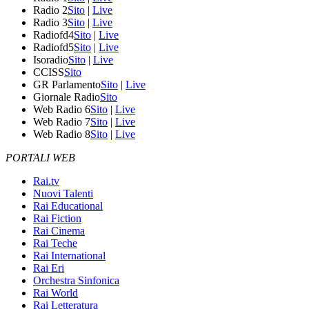
Radio 2
Sito
|
Live
Radio 3
Sito
|
Live
Radiofd4
Sito
|
Live
Radiofd5
Sito
|
Live
Isoradio
Sito
|
Live
CCISS
Sito
GR Parlamento
Sito
|
Live
Giornale Radio
Sito
Web Radio 6
Sito
|
Live
Web Radio 7
Sito
|
Live
Web Radio 8
Sito
|
Live
PORTALI WEB
Rai.tv
Nuovi Talenti
Rai Educational
Rai Fiction
Rai Cinema
Rai Teche
Rai International
Rai Eri
Orchestra Sinfonica
Rai World
Rai Letteratura