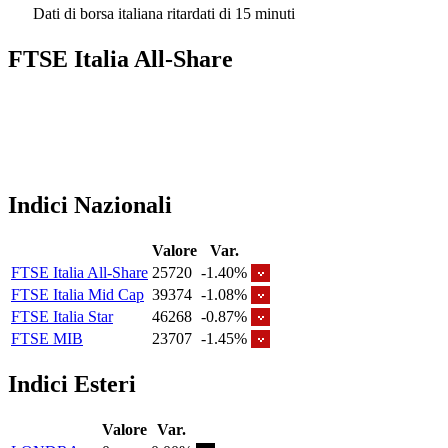
Dati di borsa italiana ritardati di 15 minuti
FTSE Italia All-Share
Indici Nazionali
Valore
Var.
FTSE Italia All-Share
25720
-1.40%
FTSE Italia Mid Cap
39374
-1.08%
FTSE Italia Star
46268
-0.87%
FTSE MIB
23707
-1.45%
Indici Esteri
Valore
Var.