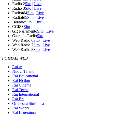
Radio 2
Sito
|
Live
Radio 3
Sito
|
Live
Radiofd4
Sito
|
Live
Radiofd5
Sito
|
Live
Isoradio
Sito
|
Live
CCISS
Sito
GR Parlamento
Sito
|
Live
Giornale Radio
Sito
Web Radio 6
Sito
|
Live
Web Radio 7
Sito
|
Live
Web Radio 8
Sito
|
Live
PORTALI WEB
Rai.tv
Nuovi Talenti
Rai Educational
Rai Fiction
Rai Cinema
Rai Teche
Rai International
Rai Eri
Orchestra Sinfonica
Rai World
Rai Letteratura