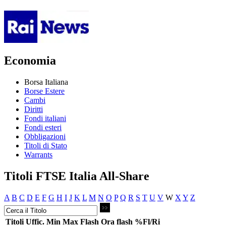
Economia
Borsa Italiana
Borse Estere
Cambi
Diritti
Fondi italiani
Fondi esteri
Obbligazioni
Titoli di Stato
Warrants
Titoli FTSE Italia All-Share
A
B
C
D
E
F
G
H
I
J
K
L
M
N
O
P
Q
R
S
T
U
V
W
X
Y
Z
Titoli
Uffic.
Min
Max
Flash
Ora flash
%Fl/Ri