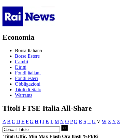
Economia
Borsa Italiana
Borse Estere
Cambi
Diritti
Fondi italiani
Fondi esteri
Obbligazioni
Titoli di Stato
Warrants
Titoli FTSE Italia All-Share
A
B
C
D
E
F
G
H
I
J
K
L
M
N
O
P
Q
R
S
T
U
V
W
X
Y
Z
Titoli
Uffic.
Min
Max
Flash
Ora flash
%Fl/Ri