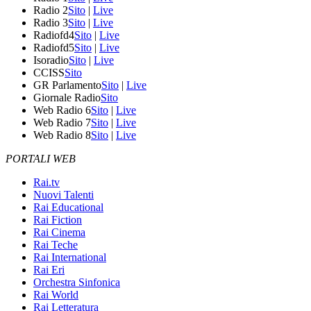
Radio 2
Sito
|
Live
Radio 3
Sito
|
Live
Radiofd4
Sito
|
Live
Radiofd5
Sito
|
Live
Isoradio
Sito
|
Live
CCISS
Sito
GR Parlamento
Sito
|
Live
Giornale Radio
Sito
Web Radio 6
Sito
|
Live
Web Radio 7
Sito
|
Live
Web Radio 8
Sito
|
Live
PORTALI WEB
Rai.tv
Nuovi Talenti
Rai Educational
Rai Fiction
Rai Cinema
Rai Teche
Rai International
Rai Eri
Orchestra Sinfonica
Rai World
Rai Letteratura