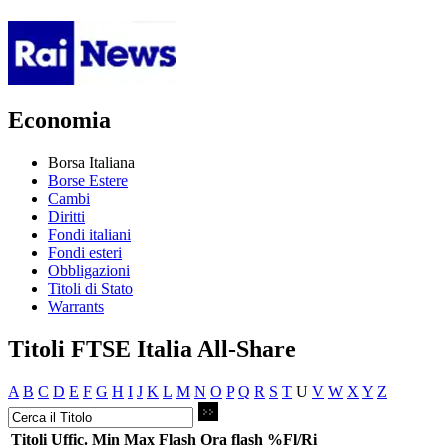
Economia
Borsa Italiana
Borse Estere
Cambi
Diritti
Fondi italiani
Fondi esteri
Obbligazioni
Titoli di Stato
Warrants
Titoli FTSE Italia All-Share
A
B
C
D
E
F
G
H
I
J
K
L
M
N
O
P
Q
R
S
T
U
V
W
X
Y
Z
Titoli
Uffic.
Min
Max
Flash
Ora flash
%Fl/Ri