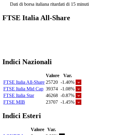
Dati di borsa italiana ritardati di 15 minuti
FTSE Italia All-Share
Indici Nazionali
Valore
Var.
FTSE Italia All-Share
25720
-1.40%
FTSE Italia Mid Cap
39374
-1.08%
FTSE Italia Star
46268
-0.87%
FTSE MIB
23707
-1.45%
Indici Esteri
Valore
Var.