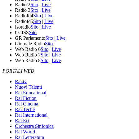
Radio 2
Sito
|
Live
Radio 3
Sito
|
Live
Radiofd4
Sito
|
Live
Radiofd5
Sito
|
Live
Isoradio
Sito
|
Live
CCISS
Sito
GR Parlamento
Sito
|
Live
Giornale Radio
Sito
Web Radio 6
Sito
|
Live
Web Radio 7
Sito
|
Live
Web Radio 8
Sito
|
Live
PORTALI WEB
Rai.tv
Nuovi Talenti
Rai Educational
Rai Fiction
Rai Cinema
Rai Teche
Rai International
Rai Eri
Orchestra Sinfonica
Rai World
Rai Letteratura