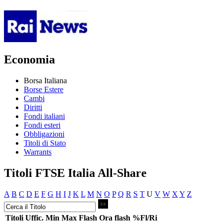
Economia
Borsa Italiana
Borse Estere
Cambi
Diritti
Fondi italiani
Fondi esteri
Obbligazioni
Titoli di Stato
Warrants
Titoli FTSE Italia All-Share
A
B
C
D
E
F
G
H
I
J
K
L
M
N
O
P
Q
R
S
T
U
V
W
X
Y
Z
Titoli
Uffic.
Min
Max
Flash
Ora flash
%Fl/Ri