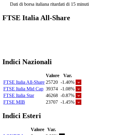
Dati di borsa italiana ritardati di 15 minuti
FTSE Italia All-Share
Indici Nazionali
Valore
Var.
FTSE Italia All-Share
25720
-1.40%
FTSE Italia Mid Cap
39374
-1.08%
FTSE Italia Star
46268
-0.87%
FTSE MIB
23707
-1.45%
Indici Esteri
Valore
Var.