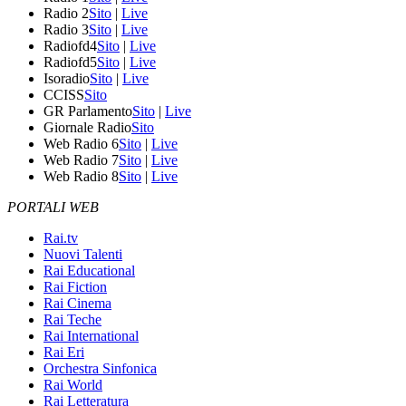
Radio 2
Sito
|
Live
Radio 3
Sito
|
Live
Radiofd4
Sito
|
Live
Radiofd5
Sito
|
Live
Isoradio
Sito
|
Live
CCISS
Sito
GR Parlamento
Sito
|
Live
Giornale Radio
Sito
Web Radio 6
Sito
|
Live
Web Radio 7
Sito
|
Live
Web Radio 8
Sito
|
Live
PORTALI WEB
Rai.tv
Nuovi Talenti
Rai Educational
Rai Fiction
Rai Cinema
Rai Teche
Rai International
Rai Eri
Orchestra Sinfonica
Rai World
Rai Letteratura