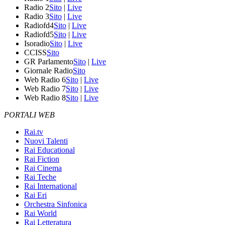
Radio 2
Sito
|
Live
Radio 3
Sito
|
Live
Radiofd4
Sito
|
Live
Radiofd5
Sito
|
Live
Isoradio
Sito
|
Live
CCISS
Sito
GR Parlamento
Sito
|
Live
Giornale Radio
Sito
Web Radio 6
Sito
|
Live
Web Radio 7
Sito
|
Live
Web Radio 8
Sito
|
Live
PORTALI WEB
Rai.tv
Nuovi Talenti
Rai Educational
Rai Fiction
Rai Cinema
Rai Teche
Rai International
Rai Eri
Orchestra Sinfonica
Rai World
Rai Letteratura