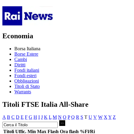
Economia
Borsa Italiana
Borse Estere
Cambi
Diritti
Fondi italiani
Fondi esteri
Obbligazioni
Titoli di Stato
Warrants
Titoli FTSE Italia All-Share
A
B
C
D
E
F
G
H
I
J
K
L
M
N
O
P
Q
R
S
T
U
V
W
X
Y
Z
Titoli
Uffic.
Min
Max
Flash
Ora flash
%Fl/Ri