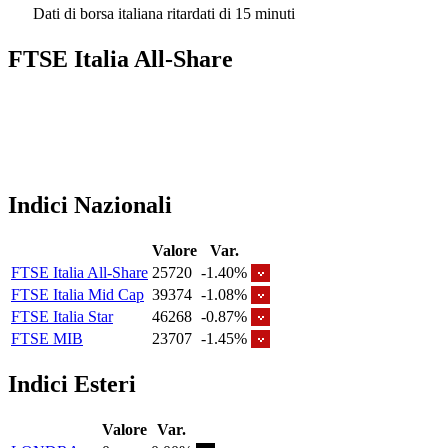
Dati di borsa italiana ritardati di 15 minuti
FTSE Italia All-Share
Indici Nazionali
Valore
Var.
FTSE Italia All-Share
25720
-1.40%
FTSE Italia Mid Cap
39374
-1.08%
FTSE Italia Star
46268
-0.87%
FTSE MIB
23707
-1.45%
Indici Esteri
Valore
Var.