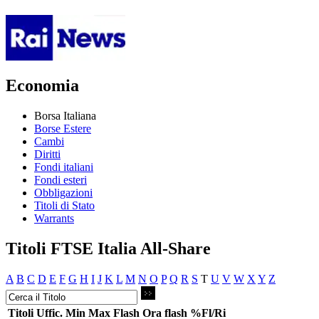
Economia
Borsa Italiana
Borse Estere
Cambi
Diritti
Fondi italiani
Fondi esteri
Obbligazioni
Titoli di Stato
Warrants
Titoli FTSE Italia All-Share
A
B
C
D
E
F
G
H
I
J
K
L
M
N
O
P
Q
R
S
T
U
V
W
X
Y
Z
Titoli
Uffic.
Min
Max
Flash
Ora flash
%Fl/Ri