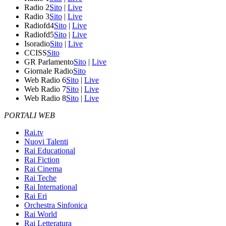
Radio 2
Sito
|
Live
Radio 3
Sito
|
Live
Radiofd4
Sito
|
Live
Radiofd5
Sito
|
Live
Isoradio
Sito
|
Live
CCISS
Sito
GR Parlamento
Sito
|
Live
Giornale Radio
Sito
Web Radio 6
Sito
|
Live
Web Radio 7
Sito
|
Live
Web Radio 8
Sito
|
Live
PORTALI WEB
Rai.tv
Nuovi Talenti
Rai Educational
Rai Fiction
Rai Cinema
Rai Teche
Rai International
Rai Eri
Orchestra Sinfonica
Rai World
Rai Letteratura