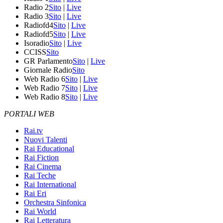
Radio 2
Sito
|
Live
Radio 3
Sito
|
Live
Radiofd4
Sito
|
Live
Radiofd5
Sito
|
Live
Isoradio
Sito
|
Live
CCISS
Sito
GR Parlamento
Sito
|
Live
Giornale Radio
Sito
Web Radio 6
Sito
|
Live
Web Radio 7
Sito
|
Live
Web Radio 8
Sito
|
Live
PORTALI WEB
Rai.tv
Nuovi Talenti
Rai Educational
Rai Fiction
Rai Cinema
Rai Teche
Rai International
Rai Eri
Orchestra Sinfonica
Rai World
Rai Letteratura