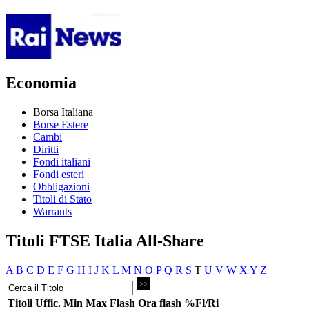
Economia
Borsa Italiana
Borse Estere
Cambi
Diritti
Fondi italiani
Fondi esteri
Obbligazioni
Titoli di Stato
Warrants
Titoli FTSE Italia All-Share
A
B
C
D
E
F
G
H
I
J
K
L
M
N
O
P
Q
R
S
T
U
V
W
X
Y
Z
Titoli
Uffic.
Min
Max
Flash
Ora flash
%Fl/Ri