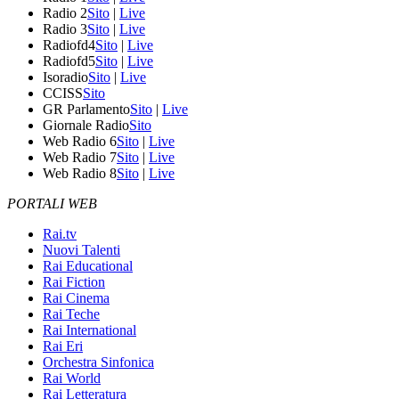
Radio 2
Sito
|
Live
Radio 3
Sito
|
Live
Radiofd4
Sito
|
Live
Radiofd5
Sito
|
Live
Isoradio
Sito
|
Live
CCISS
Sito
GR Parlamento
Sito
|
Live
Giornale Radio
Sito
Web Radio 6
Sito
|
Live
Web Radio 7
Sito
|
Live
Web Radio 8
Sito
|
Live
PORTALI WEB
Rai.tv
Nuovi Talenti
Rai Educational
Rai Fiction
Rai Cinema
Rai Teche
Rai International
Rai Eri
Orchestra Sinfonica
Rai World
Rai Letteratura