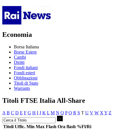
Economia
Borsa Italiana
Borse Estere
Cambi
Diritti
Fondi italiani
Fondi esteri
Obbligazioni
Titoli di Stato
Warrants
Titoli FTSE Italia All-Share
A
B
C
D
E
F
G
H
I
J
K
L
M
N
O
P
Q
R
S
T
U
V
W
X
Y
Z
Titoli
Uffic.
Min
Max
Flash
Ora flash
%Fl/Ri