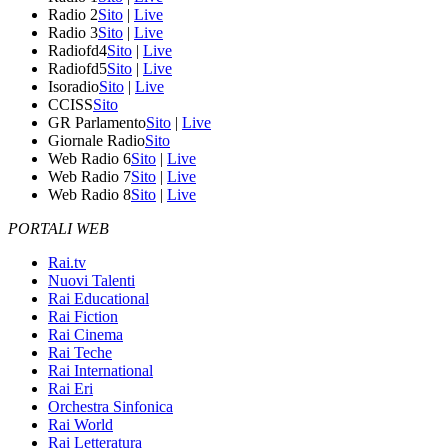
Radio 2
Sito
|
Live
Radio 3
Sito
|
Live
Radiofd4
Sito
|
Live
Radiofd5
Sito
|
Live
Isoradio
Sito
|
Live
CCISS
Sito
GR Parlamento
Sito
|
Live
Giornale Radio
Sito
Web Radio 6
Sito
|
Live
Web Radio 7
Sito
|
Live
Web Radio 8
Sito
|
Live
PORTALI WEB
Rai.tv
Nuovi Talenti
Rai Educational
Rai Fiction
Rai Cinema
Rai Teche
Rai International
Rai Eri
Orchestra Sinfonica
Rai World
Rai Letteratura