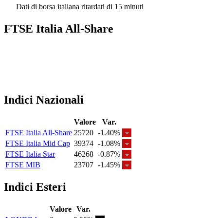
Dati di borsa italiana ritardati di 15 minuti
FTSE Italia All-Share
Indici Nazionali
Valore
Var.
FTSE Italia All-Share
25720
-1.40%
FTSE Italia Mid Cap
39374
-1.08%
FTSE Italia Star
46268
-0.87%
FTSE MIB
23707
-1.45%
Indici Esteri
Valore
Var.