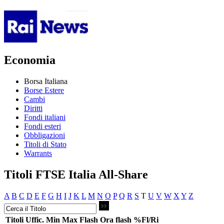
Economia
Borsa Italiana
Borse Estere
Cambi
Diritti
Fondi italiani
Fondi esteri
Obbligazioni
Titoli di Stato
Warrants
Titoli FTSE Italia All-Share
A
B
C
D
E
F
G
H
I
J
K
L
M
N
O
P
Q
R
S
T
U
V
W
X
Y
Z
Titoli
Uffic.
Min
Max
Flash
Ora flash
%Fl/Ri