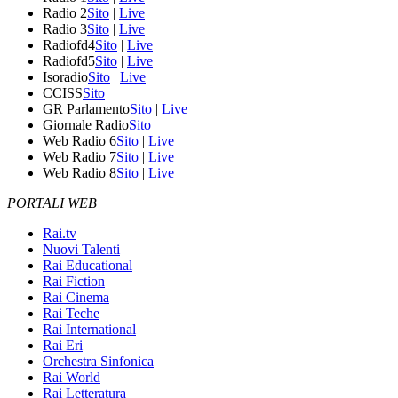
Radio 2
Sito
|
Live
Radio 3
Sito
|
Live
Radiofd4
Sito
|
Live
Radiofd5
Sito
|
Live
Isoradio
Sito
|
Live
CCISS
Sito
GR Parlamento
Sito
|
Live
Giornale Radio
Sito
Web Radio 6
Sito
|
Live
Web Radio 7
Sito
|
Live
Web Radio 8
Sito
|
Live
PORTALI WEB
Rai.tv
Nuovi Talenti
Rai Educational
Rai Fiction
Rai Cinema
Rai Teche
Rai International
Rai Eri
Orchestra Sinfonica
Rai World
Rai Letteratura