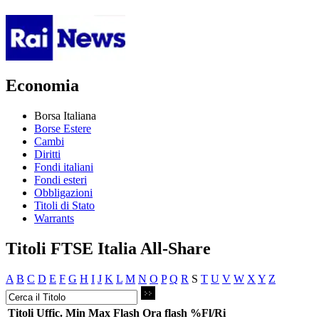
Economia
Borsa Italiana
Borse Estere
Cambi
Diritti
Fondi italiani
Fondi esteri
Obbligazioni
Titoli di Stato
Warrants
Titoli FTSE Italia All-Share
A
B
C
D
E
F
G
H
I
J
K
L
M
N
O
P
Q
R
S
T
U
V
W
X
Y
Z
Titoli
Uffic.
Min
Max
Flash
Ora flash
%Fl/Ri