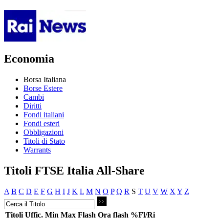
Economia
Borsa Italiana
Borse Estere
Cambi
Diritti
Fondi italiani
Fondi esteri
Obbligazioni
Titoli di Stato
Warrants
Titoli FTSE Italia All-Share
A
B
C
D
E
F
G
H
I
J
K
L
M
N
O
P
Q
R
S
T
U
V
W
X
Y
Z
Titoli
Uffic.
Min
Max
Flash
Ora flash
%Fl/Ri