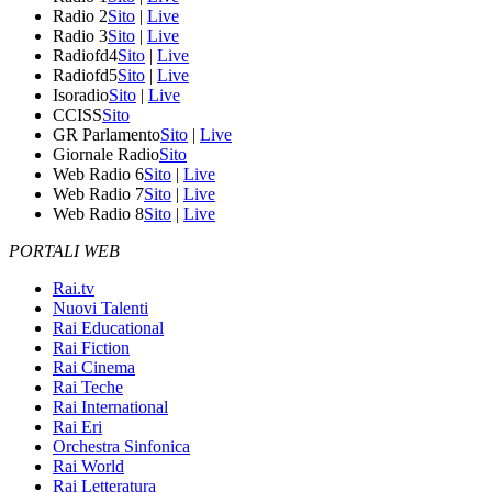
Radio 2
Sito
|
Live
Radio 3
Sito
|
Live
Radiofd4
Sito
|
Live
Radiofd5
Sito
|
Live
Isoradio
Sito
|
Live
CCISS
Sito
GR Parlamento
Sito
|
Live
Giornale Radio
Sito
Web Radio 6
Sito
|
Live
Web Radio 7
Sito
|
Live
Web Radio 8
Sito
|
Live
PORTALI WEB
Rai.tv
Nuovi Talenti
Rai Educational
Rai Fiction
Rai Cinema
Rai Teche
Rai International
Rai Eri
Orchestra Sinfonica
Rai World
Rai Letteratura