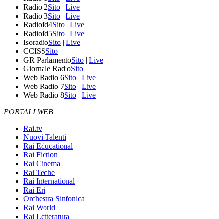
Radio 2
Sito
|
Live
Radio 3
Sito
|
Live
Radiofd4
Sito
|
Live
Radiofd5
Sito
|
Live
Isoradio
Sito
|
Live
CCISS
Sito
GR Parlamento
Sito
|
Live
Giornale Radio
Sito
Web Radio 6
Sito
|
Live
Web Radio 7
Sito
|
Live
Web Radio 8
Sito
|
Live
PORTALI WEB
Rai.tv
Nuovi Talenti
Rai Educational
Rai Fiction
Rai Cinema
Rai Teche
Rai International
Rai Eri
Orchestra Sinfonica
Rai World
Rai Letteratura