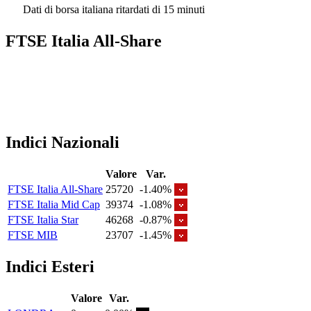
Dati di borsa italiana ritardati di 15 minuti
FTSE Italia All-Share
Indici Nazionali
Valore
Var.
FTSE Italia All-Share
25720
-1.40%
FTSE Italia Mid Cap
39374
-1.08%
FTSE Italia Star
46268
-0.87%
FTSE MIB
23707
-1.45%
Indici Esteri
Valore
Var.