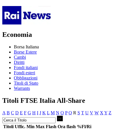
Economia
Borsa Italiana
Borse Estere
Cambi
Diritti
Fondi italiani
Fondi esteri
Obbligazioni
Titoli di Stato
Warrants
Titoli FTSE Italia All-Share
A
B
C
D
E
F
G
H
I
J
K
L
M
N
O
P
Q
R
S
T
U
V
W
X
Y
Z
Titoli
Uffic.
Min
Max
Flash
Ora flash
%Fl/Ri