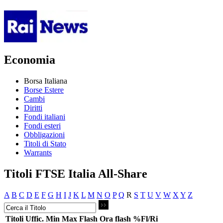
Economia
Borsa Italiana
Borse Estere
Cambi
Diritti
Fondi italiani
Fondi esteri
Obbligazioni
Titoli di Stato
Warrants
Titoli FTSE Italia All-Share
A
B
C
D
E
F
G
H
I
J
K
L
M
N
O
P
Q
R
S
T
U
V
W
X
Y
Z
Titoli
Uffic.
Min
Max
Flash
Ora flash
%Fl/Ri