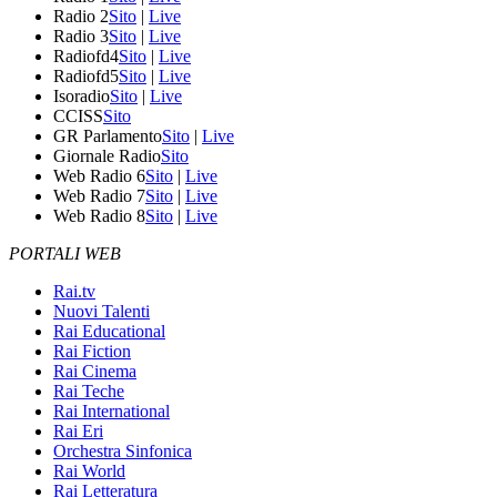
Radio 2
Sito
|
Live
Radio 3
Sito
|
Live
Radiofd4
Sito
|
Live
Radiofd5
Sito
|
Live
Isoradio
Sito
|
Live
CCISS
Sito
GR Parlamento
Sito
|
Live
Giornale Radio
Sito
Web Radio 6
Sito
|
Live
Web Radio 7
Sito
|
Live
Web Radio 8
Sito
|
Live
PORTALI WEB
Rai.tv
Nuovi Talenti
Rai Educational
Rai Fiction
Rai Cinema
Rai Teche
Rai International
Rai Eri
Orchestra Sinfonica
Rai World
Rai Letteratura